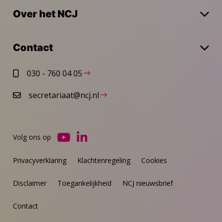
Over het NCJ
Contact
030 - 760 04 05
secretariaat@ncj.nl
Volg ons op
Ga
Ga
naar
naar
Privacyverklaring
Klachtenregeling
Cookies
YouTube
LinkedIn
Disclaimer
Toegankelijkheid
NCJ nieuwsbrief
Contact