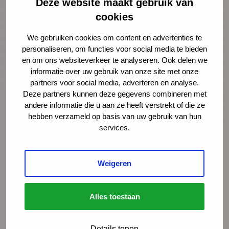
Deze website maakt gebruik van
cookies
We gebruiken cookies om content en advertenties te
Mark Weghorst
personaliseren, om functies voor social media te bieden
adviseur
en om ons websiteverkeer te analyseren. Ook delen we
informatie over uw gebruik van onze site met onze
mweghorst@ncj.nl
partners voor social media, adverteren en analyse.
Deze partners kunnen deze gegevens combineren met
06 - 25 39 01 13
andere informatie die u aan ze heeft verstrekt of die ze
LinkedIn
hebben verzameld op basis van uw gebruik van hun
services.
Lees meer over Mark Weghorst
Weigeren
"
" geeft vereiste velden aan
Alles toestaan
*
Naam
*
Details tonen