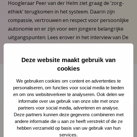
Hoogleraar Peer van der Helm ziet graag de ‘zorg-
ethiek’ terugkomen in het systeem. Daarin zijn
compassie, vertrouwen en respect voor persoonlijke
autonomie en er zijn voor een jongere belangrijke
uitgangspunten. Lees erover in het interview van De
Omwenteling.
Deze website maakt gebruik van
cookies
We gebruiken cookies om content en advertenties te
personaliseren, om functies voor social media te bieden
Onze nieuwsbrief ontvangen?
en om ons websiteverkeer te analyseren. Ook delen we
informatie over uw gebruik van onze site met onze
Schrijf je in
partners voor social media, adverteren en analyse.
Deze partners kunnen deze gegevens combineren met
andere informatie die u aan ze heeft verstrekt of die ze
hebben verzameld op basis van uw gebruik van hun
services.