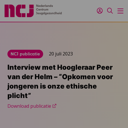
Inloggen
Zoeken
M
20 juli 2023
NCJ publicatie
Interview met Hoogleraar Peer
van der Helm – “Opkomen voor
jongeren is onze ethische
plicht”
Download publicatie