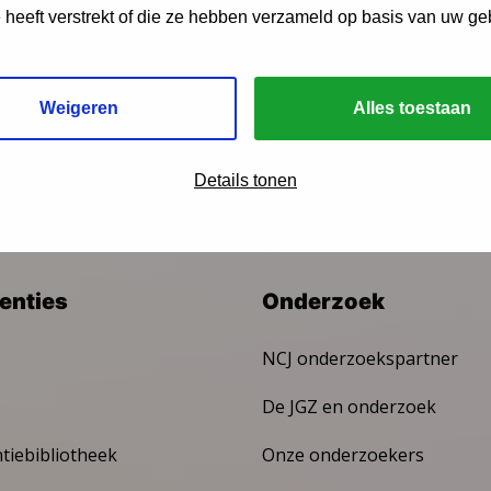
e heeft verstrekt of die ze hebben verzameld op basis van uw ge
ngen?
Weigeren
Alles toestaan
Details tonen
venties
Onderzoek
NCJ onderzoekspartner
De JGZ en onderzoek
ntiebibliotheek
Onze onderzoekers