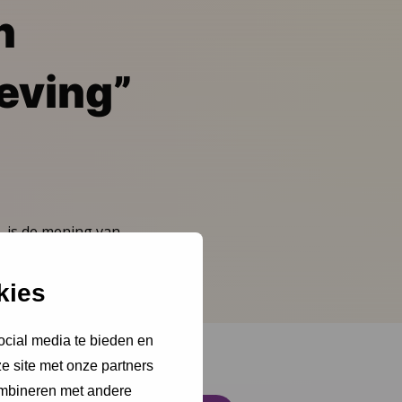
n
eving”
, is de mening van
 in De Omwenteling.
kies
ocial media te bieden en
e site met onze partners
ombineren met andere