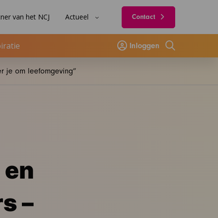
ner van het NCJ
Actueel
Contact
iratie
Inloggen
Zoeken
er je om leefomgeving”
 en
s –