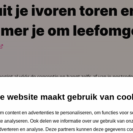
it je ivoren toren e
mer je om leefomg
int al vóór de conceptie en hangt zelfs af van je postcode
loog Eric Steegers. Hij weidt hierover uit in zijn interview
e website maakt gebruik van coo
 content en advertenties te personaliseren, om functies voor s
e analyseren. Ook delen we informatie over uw gebruik van onz
adverteren en analyse. Deze partners kunnen deze gegevens c