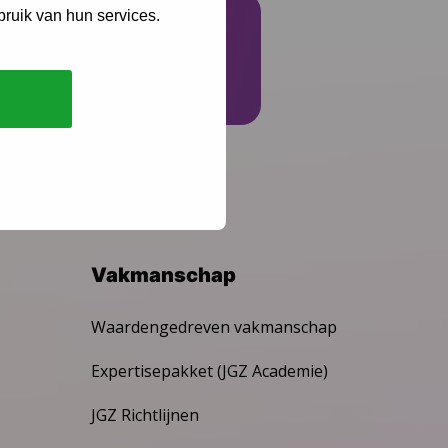
bruik van hun services.
Schrijf je in
Vakmanschap
Waardengedreven vakmanschap
Expertisepakket (JGZ Academie)
JGZ Richtlijnen