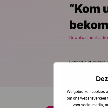
“Kom u
bekom
Download publicatie
Gezond oud worden beg
Hoogleraar en gynaeco
Dez
We gebruiken cookies om
om ons websiteverkeer t
voor social media, 