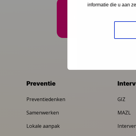
informatie die u aan z
Onze nieuwsbrief ontva
Preventie
Inter
Preventiedenken
GIZ
Samenwerken
MAZL
Lokale aanpak
Interve