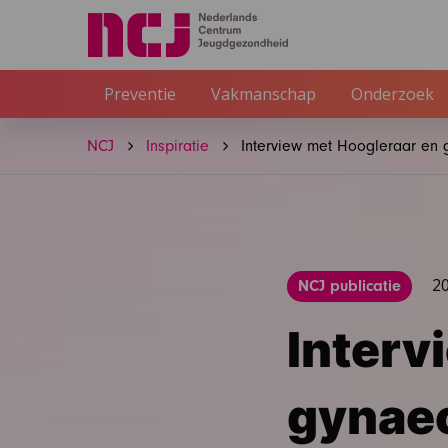
Preventie
Vakmanschap
Onderzoek
NCJ
Inspiratie
Interview met Hoogleraar en 
20
NCJ publicatie
Interv
gynaec