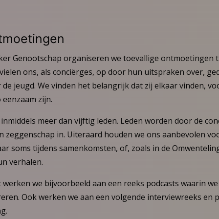
ntmoetingen
ker Genootschap organiseren we toevallige ontmoetingen t
ielen ons, als conciërges, op door hun uitspraken over, ge
 jeugd. We vinden het belangrijk dat zij elkaar vinden, vo
 eenzaam zijn.
 inmiddels meer dan vijftig leden. Leden worden door de c
n zeggenschap in. Uiteraard houden we ons aanbevolen voo
ar soms tijdens samenkomsten, of, zoals in de Omwenteling
n verhalen.
t werken we bijvoorbeeld aan een reeks podcasts waarin we 
reren. Ook werken we aan een volgende interviewreeks en 
g.