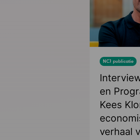
NCJ publicatie
Intervie
en Prog
Kees Klo
Ga
naar
economi
het
artikel
verhaal 