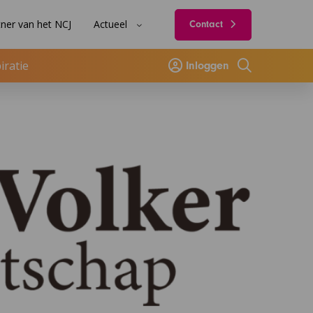
ner van het NCJ
Actueel
Contact
iratie
Inloggen
Zoeken