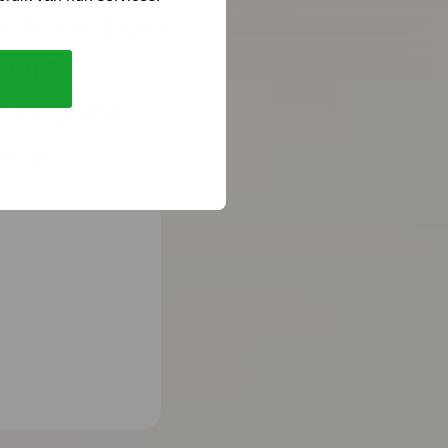
tenschapper
aard:
te zeggen
oep’