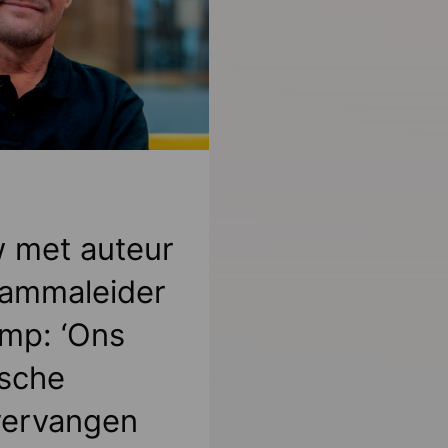
w met auteur
rammaleider
mp: ‘Ons
sche
vervangen