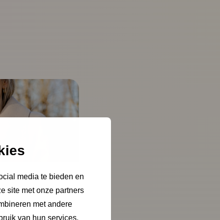
kies
ocial media te bieden en
e site met onze partners
ombineren met andere
et
bruik van hun services.