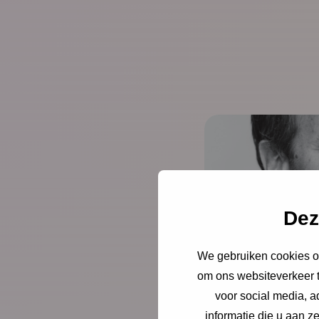
Dez
We gebruiken cookies om
NCJ publicatie
om ons websiteverkeer t
voor social media, 
Intervie
informatie die u aan z