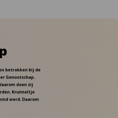
ap
en betrokken bij de
ker Genootschap.
 Waarom doen zij
orden. Kruimeltje
noemd werd. Daarom