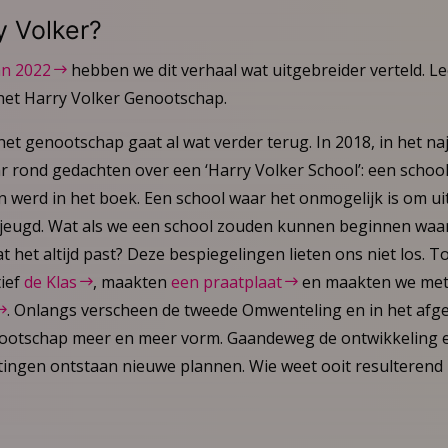
 Volker?
n 2022
hebben we dit verhaal wat uitgebreider verteld. L
het Harry Volker Genootschap.
et genootschap gaat al wat verder terug. In 2018, in het na
r rond gedachten over een ‘Harry Volker School’: een school
 werd in het boek. Een school waar het onmogelijk is om uit
e jeugd. Wat als we een school zouden kunnen beginnen waar
at het altijd past? Deze bespiegelingen lieten ons niet los.
tief
de Klas
, maakten
een praatplaat
en maakten we met
. Onlangs verscheen de tweede Omwenteling en in het afge
nootschap meer en meer vorm. Gaandeweg de ontwikkeling e
tingen ontstaan nieuwe plannen. Wie weet ooit resulterend 