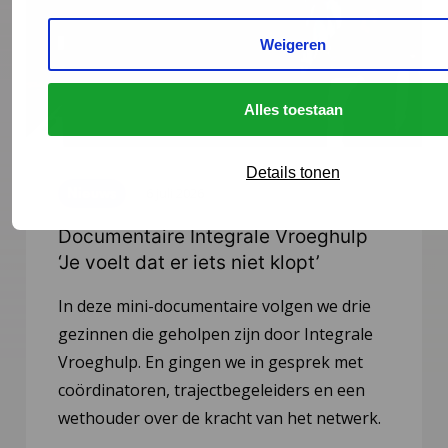
Weigeren
Alles toestaan
Details tonen
Nieuws
6 juli 2026
Documentaire Integrale Vroeghulp
‘Je voelt dat er iets niet klopt’
In deze mini-documentaire volgen we drie
gezinnen die geholpen zijn door Integrale
Vroeghulp. En gingen we in gesprek met
coördinatoren, trajectbegeleiders en een
wethouder over de kracht van het netwerk.