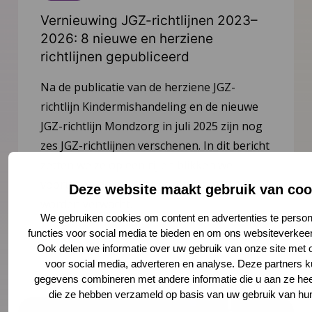
Vernieuwing JGZ-richtlijnen 2023–
2026: 8 nieuwe en herziene
richtlijnen gepubliceerd
Na de publicatie van de herziene JGZ-
richtlijn Kindermishandeling en de nieuwe
JGZ-richtlijn Mondzorg in juli 2025 zijn nog
zes JGZ-richtlijnen verschenen. In dit bericht
zetten we ze op een rij en blikken we
vooruit op de publicaties die tot medio 2027
Deze website maakt gebruik van coo
worden verwacht.
We gebruiken cookies om content en advertenties te person
functies voor social media te bieden en om ons websiteverkeer
Lees meer
Ook delen we informatie over uw gebruik van onze site met 
voor social media, adverteren en analyse. Deze partners 
gegevens combineren met andere informatie die u aan ze heef
die ze hebben verzameld op basis van uw gebruik van hun