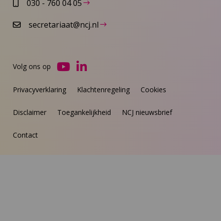
030 - 760 04 05
secretariaat@ncj.nl
Volg ons op
Ga
Ga
naar
naar
Privacyverklaring
Klachtenregeling
Cookies
YouTube
LinkedIn
Disclaimer
Toegankelijkheid
NCJ nieuwsbrief
Contact