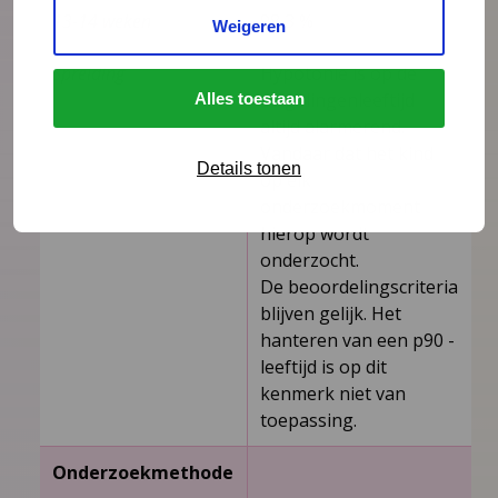
13-14 weken
98,3 %
Weigeren
Spreiding
Hypotonie is op de
zuigelingenleeftijd
Alles toestaan
altijd alarmerend.
Vandaar dat het kind
Details tonen
op elk
onderzoekmoment
hierop wordt
onderzocht.
De beoordelingscriteria
blijven gelijk. Het
hanteren van een p90 ­
leeftijd is op dit
kenmerk niet van
toepassing.
Onderzoekmethode