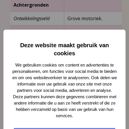
Achtergronden
Ontwikkelingsveld
Grove motoriek.
Neurologisch aspect
Tonus als geheel, maar
vooral die van de
Deze website maakt gebruik van
schouder­
en rompmusculatuur.
cookies
We gebruiken cookies om content en advertenties te
Onderzoekleeftijd
Referentiewaarden
personaliseren, om functies voor social media te bieden
(percentage dat het
en om ons websiteverkeer te analyseren. Ook delen we
kenmerk positief
informatie over uw gebruik van onze site met onze
scoort)
partners voor social media, adverteren en analyse.
Deze partners kunnen deze gegevens combineren met
Aanbevolen leeftijd
4, 8, 13, 26, 39 en 52
andere informatie die u aan ze heeft verstrekt of die ze
weken.
hebben verzameld op basis van uw gebruik van hun
services.
11-12 weken
98,3 %