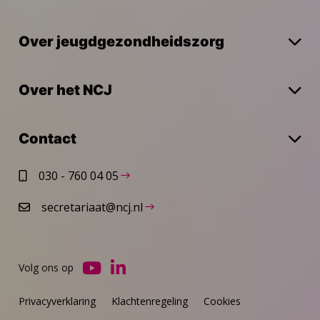
Over jeugdgezondheidszorg
Over het NCJ
Contact
030 - 760 04 05
secretariaat@ncj.nl
Volg ons op
Ga
Ga
naar
naar
Privacyverklaring
Klachtenregeling
Cookies
YouTube
LinkedIn