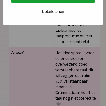
de respons moet de
onderzoeker rekening
Details tonen
houden met de
kwantiteit en de
kwaliteit van het
taalaanbod, de
taalproductie en met
de ouder-­kind relatie.
Positief
Het kind spreekt voor
de onderzoeker
overwegend goed
verstaanbare taal, dit
wil zeggen dat ruim
75% verstaanbaar
moet zijn.
Grammaticaal hoeft de
taal nog niet correct te
zijn.