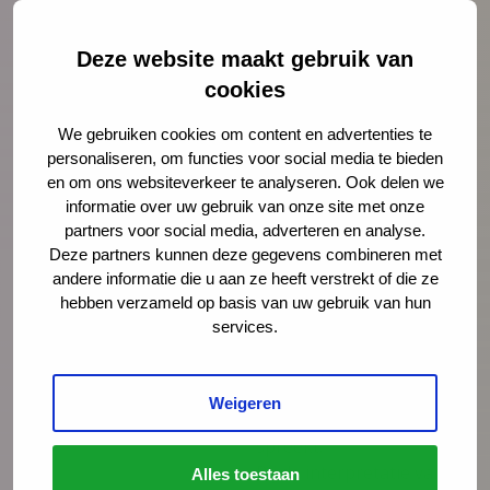
het kind met de ouder
praat.
Deze website maakt gebruik van
Beoordeling
Bij dit kenmerk gaat
cookies
het om de taal (of
dialect) dat het kind
We gebruiken cookies om content en advertenties te
gewend is thuis te
personaliseren, om functies voor social media te bieden
spreken. Als de
en om ons websiteverkeer te analyseren. Ook delen we
informatie over uw gebruik van onze site met onze
onderzoeker die taal of
partners voor social media, adverteren en analyse.
dat dialect
Deze partners kunnen deze gegevens combineren met
onvoldoende beheerst,
andere informatie die u aan ze heeft verstrekt of die ze
is dit kenmerk niet te
hebben verzameld op basis van uw gebruik van hun
onderzoeken, tenzij
services.
het kind
tweetalig wordt
opgevoed of naast het
Weigeren
dialect ook Nederlands
spreekt.
Bij de interpretatie van
Alles toestaan