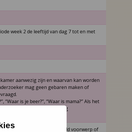
iode week 2 de leeftijd van dag 7 tot en met
kkamer aanwezig zijn en waarvan kan worden
 onderzoeker mag geen gebaren maken of
evraagd.
?”, “Waar is je beer?”, “Waar is mama?” Als het
lok), mag dit woord in de vraag
kies
rt op de vraag waar een bepaald voorwerp of