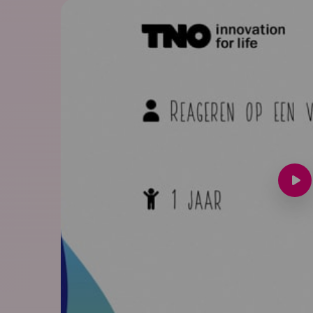
Spee
vide
af