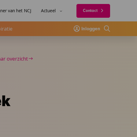
ner van het NCJ
Actueel
Contact
iratie
Inloggen
Zoeken
ar overzicht
ek