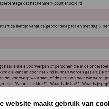
(percentage dat het kenmerk positief scoort)
treft de leeftijd vanaf de geboortedag tot en met dag 6, per
t naar enkele voorwerpen of personen die in de onderzoe
kind die kent en door het kind kunnen worden gezien. De
 van het voorwerp waarnaar, of de persoon naar wie wordt g
 zijn: “Waar is de klok?”, “Waar is de bal?”, “Waar is je pop
paald voorwerp met kindertaal te benoemen (‘tik­tak’ voor k
e website maakt gebruik van coo
veert of het kind adequaat (zie onder beoordeling) reagee