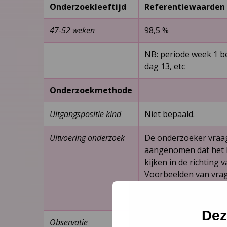
Onderzoekleeftijd
Referentiewaarden
47-52 weken
98,5 %
NB: periode week 1 be
dag 13, etc
Onderzoekmethode
Uitgangspositie kind
Niet bepaald.
Uitvoering onderzoek
De onderzoeker vraag
aangenomen dat het 
kijken in de richting
Voorbeelden van vragen
kind gewend is een be
worden gebruikt.
Dez
Observatie
De onderzoeker obser