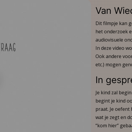
Van Wie
Dit filmpje kan 
het onderzoek en
audiovisuele ond
In deze video wo
Ook andere voor
etc.) mogen ge
In gesp
l
o
Je kind zal begi
begint je kind o
praat. Je oefent 
wat je zegt en d
“kom hier” gebaa