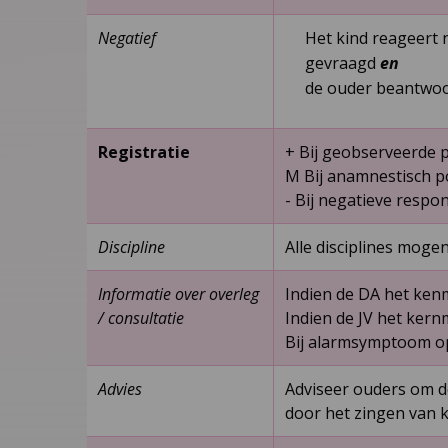
Negatief
Het kind reageert 
gevraagd
en
de ouder beantwo
Registratie
+ Bij geobserveerde p
M Bij anamnestisch p
-­ Bij negatieve respon
Discipline
Alle disciplines moge
Informatie over overleg
Indien de DA het kenm
/ consultatie
Indien de JV het kern
Bij alarmsymptoom op 
Advies
Adviseer ouders om de
door het zingen van k