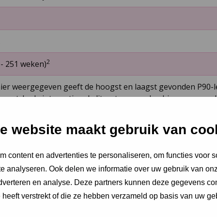
.
2
­- 251 weken)
hier weergegeven geeft de hoogst en laagst gevonden P90-lee
coort. In de internationale literatuur worden hiervoor versc
n voor verschillende leeftijden nog geen referentiewaarden
e website maakt gebruik van coo
 content en advertenties te personaliseren, om functies voor s
e analyseren. Ook delen we informatie over uw gebruik van onz
ing.
adverteren en analyse. Deze partners kunnen deze gegevens c
e heeft verstrekt of die ze hebben verzameld op basis van uw ge
eert tijdens het consult of het kind een kledingstuk zelf aa
gelegenheid hiervoor is aan het eind van het lichamelijk o