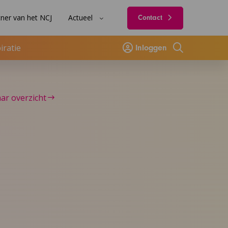
ner van het NCJ
Actueel
Contact
iratie
Inloggen
Zoeken
ar overzicht