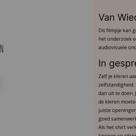
Van Wie
Dit filmpje kan 
het onderzoek en
audiovisuele ond
In gesp
Zelf je kleren a
l
zelfstandigheid.
o
dan uit te doen.
de kleren moete
juiste openingen
goed samenwerke
Als het shirt ver
knopen en ritsen