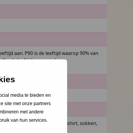
ftijd aan. P90 is de leeftijd waarop 90% van
hillende leeftijden gevonden.
 beschikbaar.
kies
ocial media te bieden en
e site met onze partners
ombineren met andere
bruik van hun services.
ntrekt (bijvoorbeeld broek, T­-shirt, sokken,
nderzoek.