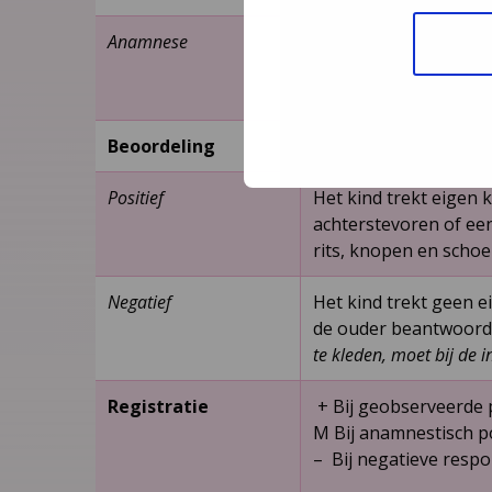
Anamnese
Indien dit gedrag nie
aan?” Zo ja: “Kunt u
deze meestal te ruim z
Beoordeling
Positief
Het kind trekt eigen k
achterstevoren of ee
rits, knopen en scho
Negatief
Het kind trekt geen 
de ouder beantwoord
te kleden, moet bij de 
Registratie
+ Bij geobserveerde 
M Bij anamnestisch p
– ­ Bij negatieve res