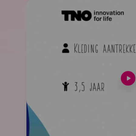
Spee
vide
af