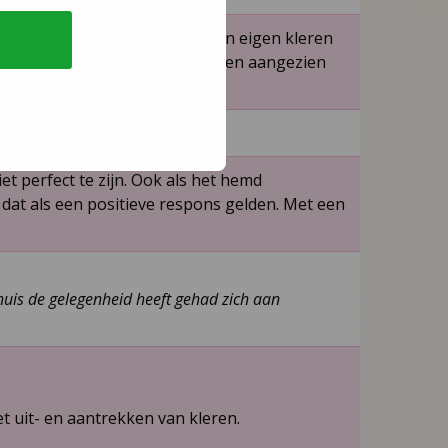
er: “Trekt … zelf wel eens zijn eigen kleren
wordt buiten beschouwing gelaten aangezien
et perfect te zijn. Ook als het hemd
at als een positieve respons gelden. Met een
huis de gelegenheid heeft gehad zich aan
t uit- en aantrekken van kleren.