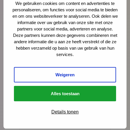
Ondine Engelse
We gebruiken cookies om content en advertenties te
adviseur
personaliseren, om functies voor social media te bieden
en om ons websiteverkeer te analyseren. Ook delen we
informatie over uw gebruik van onze site met onze
oengelse@ncj.nl
partners voor social media, adverteren en analyse.
06 - 53 97 60 45
Deze partners kunnen deze gegevens combineren met
andere informatie die u aan ze heeft verstrekt of die ze
hebben verzameld op basis van uw gebruik van hun
Lees meer over Ondine Engelse
services.
Weigeren
"
" geeft vereiste velden aan
*
Naam
*
Alles toestaan
Details tonen
E-mailadres
*