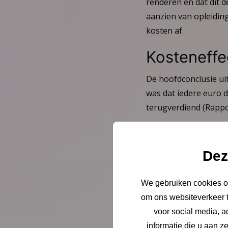
renderen en dat dit d
aanzien van opleidi
kosten af.
Kosteneffe
De hoofdconclusie ui
was dat iedere euro 
terugverdiend (Rappor
Bekijk het rapport
Dez
Studie ‘In
We gebruiken cookies om
De studie ‘Investeren
om ons websiteverkeer t
gebruikmaakt van effe
voor social media, 
scholen en gemeenten
informatie die u aan z