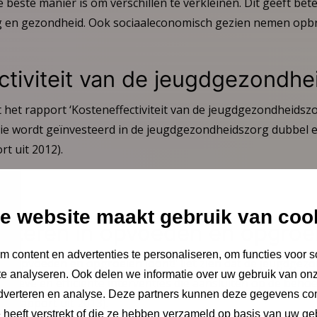
e beste manier is om verschillen te verkleinen. Dit geeft be
ng en gezondheid. Ook sociaaleconomisch gezien nemen opb
ctiviteit van de jeugdgezondhe
t het rapport ‘Kosteneffectiviteit van de jeugdgezondheidsz
die wordt geïnvesteerd in de jeugdgezondheidszorg dubbel 
t uit 2012).
e website maakt gebruik van coo
vesteren in opvoeden en opgroei
 content en advertenties te personaliseren, om functies voor s
 in opvoeden en opgroeien loont!’ liet zien dat de jeugdge
e analyseren. Ook delen we informatie over uw gebruik van onz
ctieve en efficiënte interventies die aansluiten op de beh
adverteren en analyse. Deze partners kunnen deze gegevens c
 (Rapport uit 2013).
e heeft verstrekt of die ze hebben verzameld op basis van uw ge