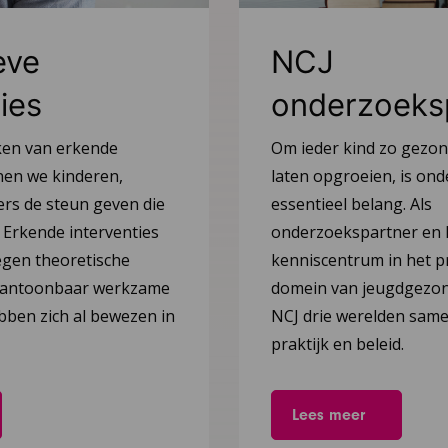
eve
NCJ
ies
onderzoeks
ken van erkende
Om ieder kind zo gezon
nen we kinderen,
laten opgroeien, is on
rs de steun geven die
essentieel belang. Als
 Erkende interventies
onderzoekspartner en l
gen theoretische
kenniscentrum in het p
aantoonbaar werkzame
domein van jeugdgezon
ben zich al bewezen in
NCJ drie werelden same
praktijk en beleid.
Lees meer