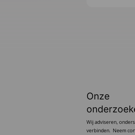
Onze
onderzoek
Yvonne
Vanneste
Wij adviseren, onder
onderzoeker,
verbinden. Neem con
Yvonne
M
adviseur