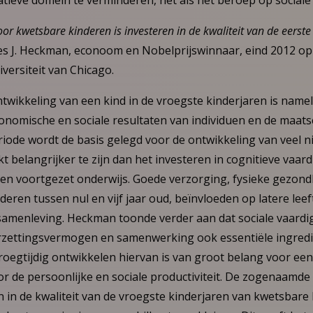
tieve domein te verminderen, net als het beroep op sociale 
or kwetsbare kinderen is investeren in de kwaliteit van de eerste 
es J. Heckman, econoom en Nobelprijswinnaar, eind 2012 op 
versiteit van Chicago.
ntwikkeling van een kind in de vroegste kinderjaren is namel
onomische en sociale resultaten van individuen en de maatsc
iode wordt de basis gelegd voor de ontwikkeling van veel n
jkt belangrijker te zijn dan het investeren in cognitieve vaar
ir en voortgezet onderwijs. Goede verzorging, fysieke gezon
deren tussen nul en vijf jaar oud, beïnvloeden op latere leef
e samenleving. Heckman toonde verder aan dat sociale vaard
rzettingsvermogen en samenwerking ook essentiële ingredi
roegtijdig ontwikkelen hiervan is van groot belang voor ee
r de persoonlijke en sociale productiviteit. De zogenaamd
n in de kwaliteit van de vroegste kinderjaren van kwetsbare