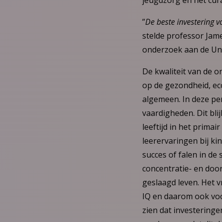
jeugdzorg en het cura
”
De beste investering vo
stelde professor Jam
onderzoek aan de Uni
De kwaliteit van de o
op de gezondheid, ec
algemeen. In deze per
vaardigheden. Dit bli
leeftijd in het prima
leerervaringen bij kin
succes of falen in d
concentratie- en doo
geslaagd leven. Het v
IQ en daarom ook voo
zien dat investeringe