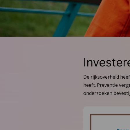
Invester
De rijksoverheid hee
heeft. Preventie ver
onderzoeken bevestig