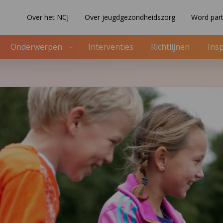
Over het NCJ
Over jeugdgezondheidszorg
Word part
Onderwerpen
Interventies
Richtlijnen
Insp