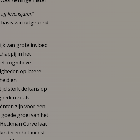
voorzieningen later.
vijf levensjaren
”,
basis van uitgebreid
ijk van grote invloed
happij in het
iet-cognitieve
digheden op latere
dheid en
tijd sterk de kans op
igheden zoals
ënten zijn voor een
n goede groei van het
e Heckman Curve laat
 kinderen het meest