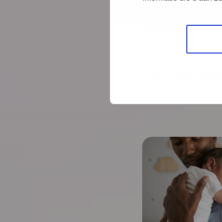
Bekijk de studie
Over James Heck