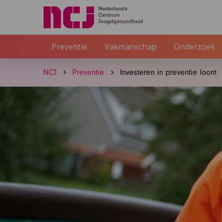
Preventie
Vakmanschap
Onderzoek
NCJ
Preventie
Investeren in preventie loont