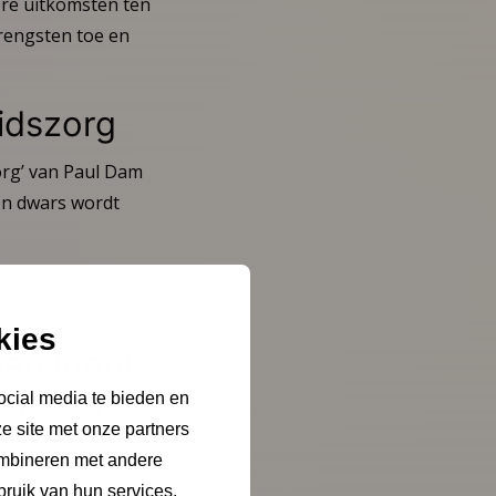
tere uitkomsten ten
rengsten toe en
idszorg
org’ van Paul Dam
en dwars wordt
kies
en loont’
ocial media te bieden en
zondheidszorg
e site met onze partners
oeften van gezinnen,
ombineren met andere
bruik van hun services.