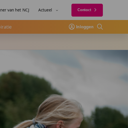
ner van het NCJ
Actueel
Contact
iratie
Inloggen
Zoeken