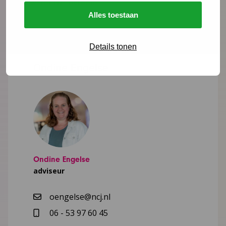
Hoe wordt IVH betaald?
Alles toestaan
Details tonen
Ondine Engelse
Ondine Engelse
adviseur
oengelse@ncj.nl
06 - 53 97 60 45