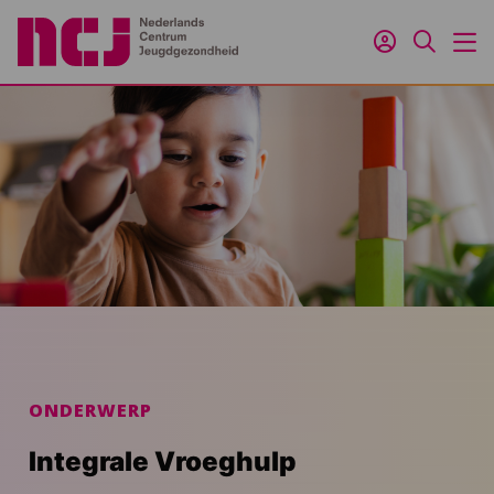
Inloggen
Zoeken
M
ONDERWERP
Integrale Vroeghulp