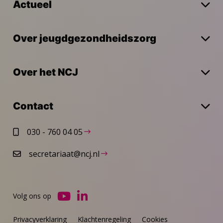
Actueel
Over jeugdgezondheidszorg
Over het NCJ
Contact
030 - 760 04 05
secretariaat@ncj.nl
Volg ons op
Ga
Ga
naar
naar
Privacyverklaring
Klachtenregeling
Cookies