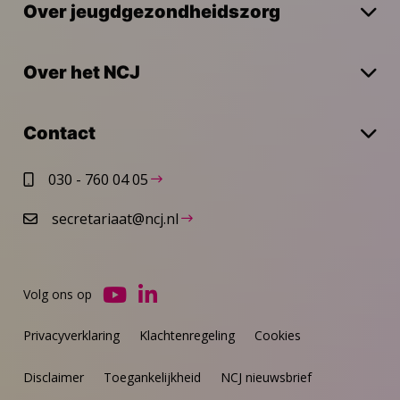
Over jeugdgezondheidszorg
Over het NCJ
Contact
030 - 760 04 05
secretariaat@ncj.nl
Volg ons op
Ga
Ga
naar
naar
Privacyverklaring
Klachtenregeling
Cookies
YouTube
LinkedIn
Disclaimer
Toegankelijkheid
NCJ nieuwsbrief