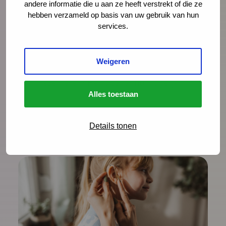
andere informatie die u aan ze heeft verstrekt of die ze
nieuwe editie van Jeugd in Onderzoek
hebben verzameld op basis van uw gebruik van hun
plaats in de Jaarbeurs in Utrecht. Het
services.
thema dit jaar is ‘Overgangen in het leven
van jeugdigen: bruggen bouwen’. Wil je
Weigeren
jouw (tussentijdse) onderzoek daar
presenteren? Het is vanaf nu mogelijk
Alles toestaan
om deelsessies in te dienen.
Lees meer
Details tonen