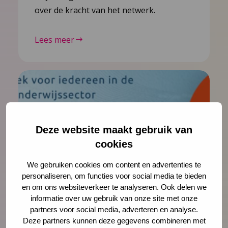
over de kracht van het netwerk.
Lees meer
Deze website maakt gebruik van
cookies
We gebruiken cookies om content en advertenties te
personaliseren, om functies voor social media te bieden
23 juni 2026
en om ons websiteverkeer te analyseren. Ook delen we
Presenteer jouw onderzoek tijdens
informatie over uw gebruik van onze site met onze
Jeugd in Onderzoek 2027
partners voor social media, adverteren en analyse.
Deze partners kunnen deze gegevens combineren met
Donderdag 18 maart 2027 vindt de