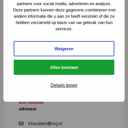
partners voor social media, adverteren en analyse.
Deel deze pagina
Via LinkedIn
Via e-mail
Deze partners kunnen deze gegevens combineren met
andere informatie die u aan ze heeft verstrekt of die ze
Via WhatsApp
Kopieer link
hebben verzameld op basis van uw gebruik van hun
services.
Weigeren
Meer weten?
Alles toestaan
Details tonen
Kim Houben
adviseur
khouben@ncj.nl