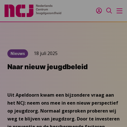
Inloggen
Zoeken
M
18 juli 2025
Nieuws
Naar nieuw jeugdbeleid
Uit Apeldoorn kwam een bijzondere vraag aan
het NCJ: neem ons mee in een nieuw perspectief
op jeugdzorg. Normaal gesproken proberen wij
weg te blijven van jeugdzorg. Door te investeren
in preventie en de beschermende factoren