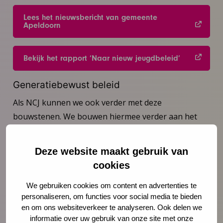
Lees het nieuwsbericht van gemeente
Apeldoorn
Bekijk het rapport ‘Naar nieuw jeugdbeleid’
Generatiebewust beleid
Als NCJ kunnen we ook verder met deze
bouwstenen. We bouwen hiermee verder aan het
verhaal van generatiebewuste preventie, zorgen
voor de jeugd zonder jeugdzorg, rekening houdend
Deze website maakt gebruik van
met het verleden, de maatschappelijke opgaven van
cookies
vandaag, maar ook de vraagstukken van generaties
na ons. We komen graag in gesprek over ons werk
We gebruiken cookies om content en advertenties te
personaliseren, om functies voor social media te bieden
in Apeldoorn en de bevindingen daar.
en om ons websiteverkeer te analyseren. Ook delen we
informatie over uw gebruik van onze site met onze