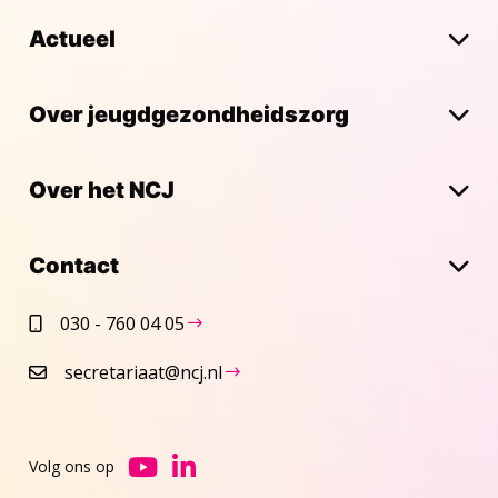
Actueel
Over jeugdgezondheidszorg
Over het NCJ
Contact
030 - 760 04 05
secretariaat@ncj.nl
Volg ons op
Ga
Ga