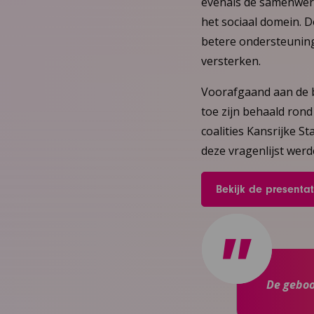
evenals de samenwerk
het sociaal domein. 
betere ondersteunin
versterken.
Voorafgaand aan de b
toe zijn behaald rond
coalities Kansrijke S
deze vragenlijst wer
Bekijk de presentat
De geboo