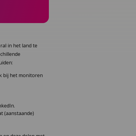
al in het land te
chillende
uiden:
 bij het monitoren
nkedIn.
at (aanstaande)