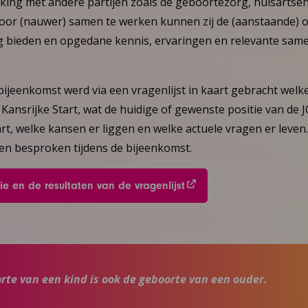
ing met andere partijen zoals de geboortezorg, huisartse
Door (nauwer) samen te werken kunnen zij de (aanstaande) 
g bieden en opgedane kennis, ervaringen en relevante sam
ijeenkomst werd via een vragenlijst in kaart gebracht welk
 Kansrijke Start, wat de huidige of gewenste positie van de J
tart, welke kansen er liggen en welke actuele vragen er leven
den besproken tijdens de bijeenkomst.
ie en de resultaten van de vragenlijst
rte van een kind is ook de geboorte van een ouder.