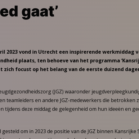
ed gaat’
ril 2023 vond in Utrecht een inspirerende werkmiddag 
dheid plaats, ten behoeve van het programma ‘Kansrijk
zich focust op het belang van de eerste duizend dagen
 jeugdgezondheidszorg (JGZ) waaronder jeugdverpleegkundi
- en teamleiders en andere JGZ-medewerkers die betrokken zijn
gen tijdens deze middag de gelegenheid om hun ideeën en ge
l gesteld om in 2023 de positie van de JGZ binnen Kansrijke S