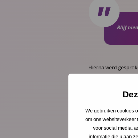
Blijf ni
Hierna werd gesproke
deelnemende organisat
aandachtspunten die 
Dez
onduidelijkheid heers
consultatiebureaumed
blijven aangeven wat 
We gebruiken cookies om
om ons websiteverkeer t
voor social media, 
informatie die u aan z