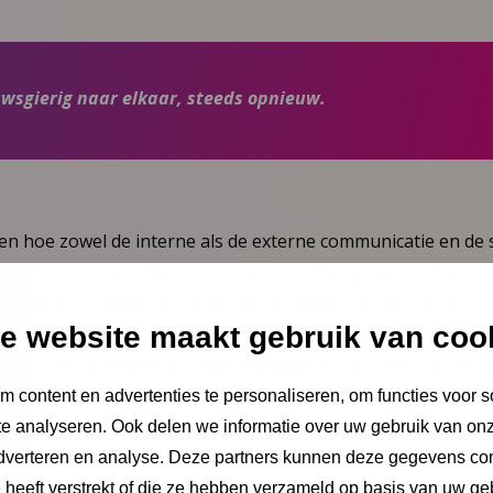
euwsgierig naar elkaar, steeds opnieuw.
n hoe zowel de interne als de externe communicatie en de
ies binnen de lokale coalities Kansrijke Start wordt beoor
hierbij naar voren kwam was dat er in het netwerk onderlin
e website maakt gebruik van coo
t: ‘Een verloskundige weet bijvoorbeeld niet altijd precies wa
ewerker doet en omgekeerd.’ Speerpunt: meer duidelijkhei
de mogelijkheden van een organisatie zijn.
 content en advertenties te personaliseren, om functies voor s
e analyseren. Ook delen we informatie over uw gebruik van onz
adverteren en analyse. Deze partners kunnen deze gegevens c
e heeft verstrekt of die ze hebben verzameld op basis van uw ge