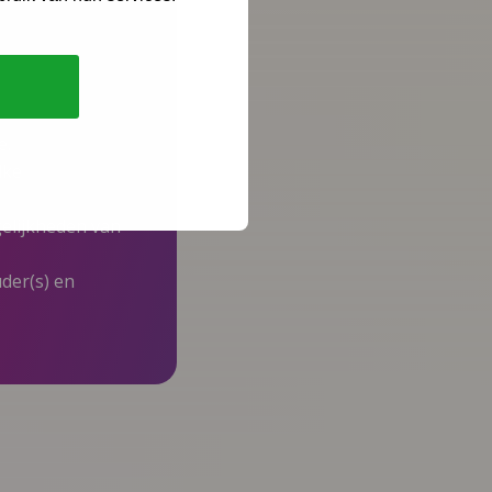
e.
lke
elijkheden van
der(s) en