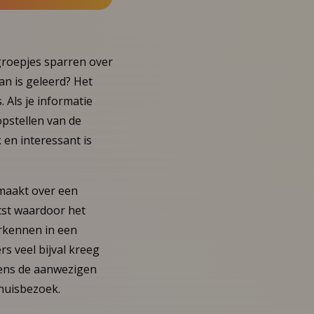
groepjes sparren over
van is geleerd? Het
 Als je informatie
opstellen van de
 en interessant is
emaakt over een
etst waardoor het
erkennen in een
s veel bijval kreeg
gens de aanwezigen
huisbezoek.