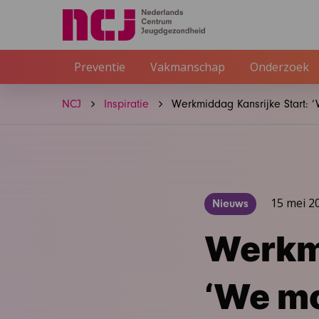
Preventie
Vakmanschap
Onderzoek
NCJ
Inspiratie
Werkmiddag Kansrijke Start: ‘
15 mei 2
Nieuws
Werkmi
‘We mo