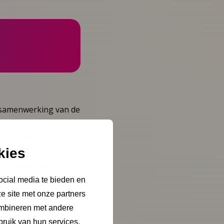
 samenwerking van de
deeld. Een van de
g nog veel
kies
t de
d creëren door te
ocial media te bieden en
e site met onze partners
ombineren met andere
bruik van hun services.