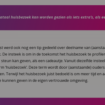
ataal huisbezoek kan worden gezien als iets extra’s, als e
st werd ook nog een tip gedeeld over deelname van (aansta
 De insteek is om in de toekomst het huisbezoek te profilere
 steun kan geven, als een cadeautje. Vanuit diezelfde inste
m ‘huisbezoek’. Deze term wordt door (aanstaande) ouders ni
n. Terwijl het huisbezoek juist bedoeld is om meer tijd en 
e kunnen geven in de eigen vertrouwde omgeving.