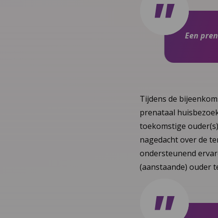
Een pren
Tijdens de bijeenkom
prenataal huisbezoek.
toekomstige ouder(s)
nagedacht over de ter
ondersteunend ervare
(aanstaande) ouder t