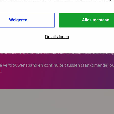
Weigeren
Alles toestaan
 is nog niet altijd duidelijk wat iedereen precies doet.
n nog vaak traag en log, zeker binnen grotere organisaties.
andacht moeten zijn voor preventie in plaats van interventi
Details tonen
or elkaar als deelname aan (beleids)overleggen niet voor e
partner in tijd haalbaar is.
 aandacht worden besteed aan de zichtbaarheid van de mog
de vertrouwensband en continuïteit tussen (aankomende) ou
s.