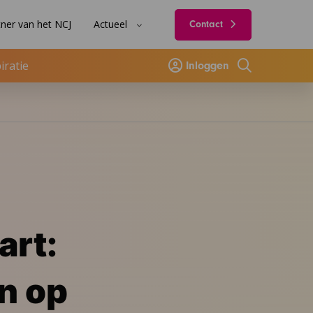
ner van het NCJ
Actueel
Contact
iratie
Inloggen
Zoeken
art:
n op