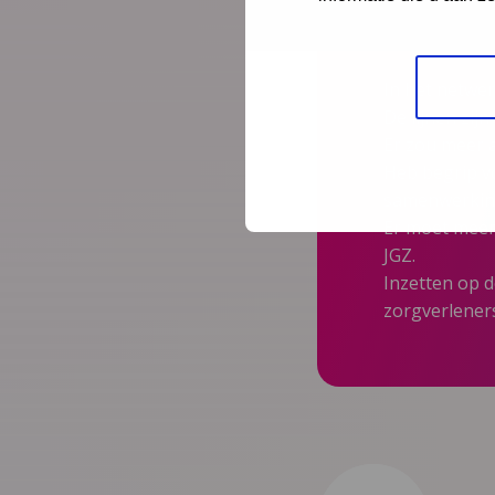
Conclusies:
In het netwerk
De lijnen zij
Er zou meer a
Heb begrip vo
samenwerkings
Er moet meer
JGZ.
Inzetten op 
zorgverlener