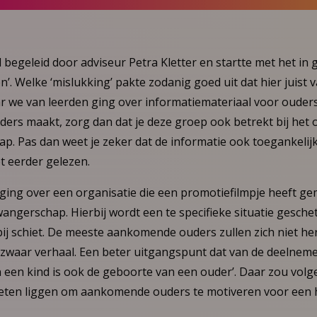
egeleid door adviseur Petra Kletter en startte met het in 
n’. Welke ‘mislukking’ pakte zodanig goed uit dat hier juist 
 we van leerden ging over informatiemateriaal voor ouders.
ers maakt, zorg dan dat je deze groep ook betrekt bij het 
p. Pas dan weet je zeker dat de informatie ook toegankelijk
t eerder gelezen.
ging over een organisatie die een promotiefilmpje heeft g
angerschap. Hierbij wordt een te specifieke situatie gesch
rbij schiet. De meeste aankomende ouders zullen zich niet h
n zwaar verhaal. Een beter uitgangspunt dat van de deelnemer
 een kind is ook de geboorte van een ouder’. Daar zou vol
eten liggen om aankomende ouders te motiveren voor een 