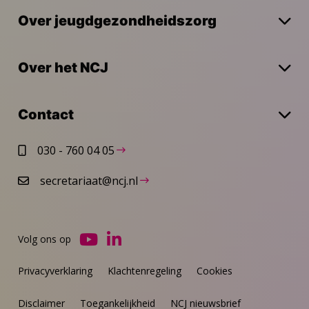
Over jeugdgezondheidszorg
Over het NCJ
Contact
030 - 760 04 05
secretariaat@ncj.nl
Volg ons op
Ga
Ga
naar
naar
Privacyverklaring
Klachtenregeling
Cookies
YouTube
LinkedIn
Disclaimer
Toegankelijkheid
NCJ nieuwsbrief