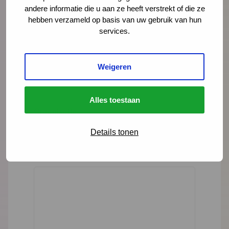
"
" geeft vereiste velden aan
*
andere informatie die u aan ze heeft verstrekt of die ze
Naam
*
hebben verzameld op basis van uw gebruik van hun
services.
E-mailadres
*
Weigeren
Alles toestaan
Organisatie
Details tonen
Bericht
*