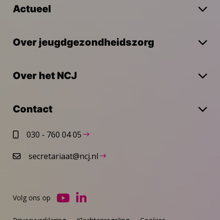
Actueel
Over jeugdgezondheidszorg
Over het NCJ
Contact
030 - 760 04 05
secretariaat@ncj.nl
Volg ons op
Ga
Ga
naar
naar