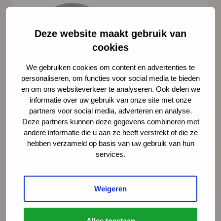
Deze website maakt gebruik van
cookies
We gebruiken cookies om content en advertenties te
personaliseren, om functies voor social media te bieden
en om ons websiteverkeer te analyseren. Ook delen we
Rifka Efrat
informatie over uw gebruik van onze site met onze
AIOS Maatschappij en Gezondheid eerste
partners voor social media, adverteren en analyse.
fase
Deze partners kunnen deze gegevens combineren met
andere informatie die u aan ze heeft verstrekt of die ze
Lees meer over Rifka Efrat
hebben verzameld op basis van uw gebruik van hun
services.
E-
mailen
Weigeren
Deel deze pagina
Via LinkedIn
Via e-mail
Alles toestaan