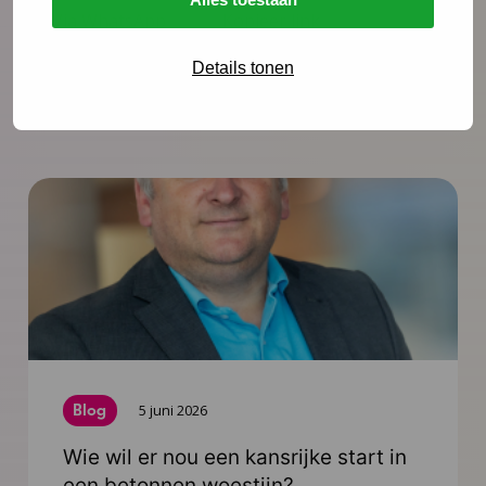
Via WhatsApp
Kopieer link
Details tonen
Meer blogs
Blog
5 juni 2026
Wie wil er nou een kansrijke start in
een betonnen woestijn?