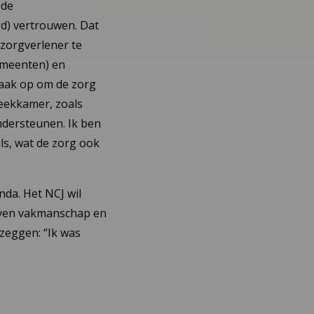
 de
d) vertrouwen. Dat
zorgverlener te
gemeenten) en
taak op om de zorg
reekkamer, zoals
ndersteunen. Ik ben
ls, wat de zorg ook
da. Het NCJ wil
ven vakmanschap en
zeggen: “Ik was