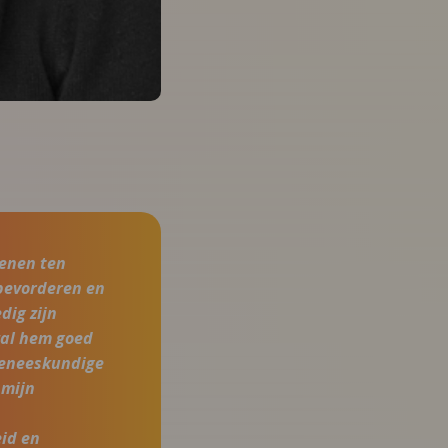
fenen ten
 bevorderen en
dig zijn
 zal hem goed
 geneeskundige
 mijn
id en