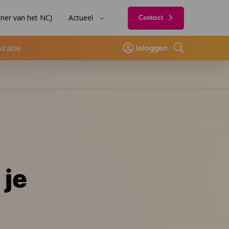
ner van het NCJ
Actueel
Contact
iratie
Inloggen
Zoeken
 je