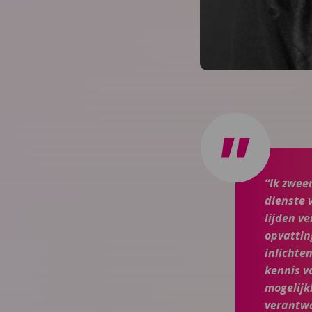
“Ik zwee
dienste 
lijden ve
opvattin
inlichte
kennis v
mogelijk
verantwo