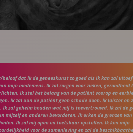
r/beloof dat ik de geneeskunst zo goed als ik kan zal uitoe
van mijn medemens. Ik zal zorgen voor zieken, gezondheid
rlichten. Ik stel het belang van de patiënt voorop en eerbie
gen. Ik zal aan de patiënt geen schade doen. Ik luister en
n. Ik zal geheim houden wat mij is toevertrouwd. Ik zal de
an mijzelf en anderen bevorderen. Ik erken de grenzen van
heden. Ik zal mij open en toetsbaar opstellen. Ik ken mijn
ordelijkheid voor de samenleving en zal de beschikbaarhe