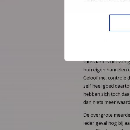
niet goed vertellen. L
van herregistratie on
allemaal al heel erg l
spinnenwebben waar d
voor de huidige maats
professionals (nog me
die de kwaliteit zou
Uiteraard is het van 
hun eigen handelen 
Geloof me, controle d
zelf heel goed daarto
hebben zich toch daar
dan niets meer waard
De overgrote meerder
ieder geval nog bij a