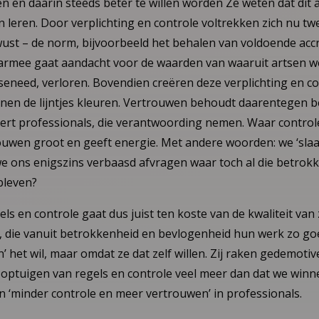
en en daarin steeds beter te willen worden Ze weten dat dit 
n leren. Door verplichting en controle voltrekken zich nu 
ust – de norm, bijvoorbeeld het behalen van voldoende accr
rmee gaat aandacht voor de waarden van waaruit artsen w
eneed, verloren. Bovendien creëren deze verplichting en c
innen de lijntjes kleuren. Vertrouwen behoudt daarentegen 
ert professionals, die verantwoording nemen. Waar control
ouwen groot en geeft energie. Met andere woorden: we ‘sla
 we ons enigszins verbaasd afvragen waar toch al die betro
bleven?
ls en controle gaat dus juist ten koste van de kwaliteit van
, die vanuit betrokkenheid en bevlogenheid hun werk zo goe
 het wil, maar omdat ze dat zelf willen. Zij raken gedemotive
 optuigen van regels en controle veel meer dan dat we winn
 ‘minder controle en meer vertrouwen’ in professionals.