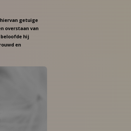
 hiervan getuige
en overstaan van
 beloofde hij
rouwd en