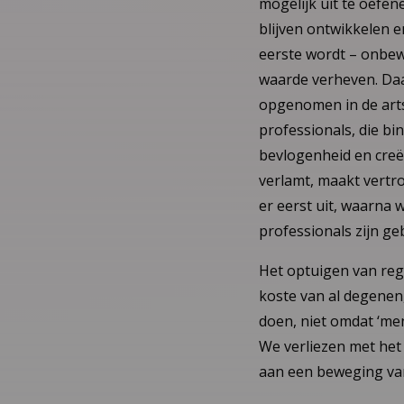
mogelijk uit te oefen
blijven ontwikkelen e
eerste wordt – onbew
waarde verheven. Daa
opgenomen in de arts
professionals, die b
bevlogenheid en creë
verlamt, maakt vertr
er eerst uit, waarna
professionals zijn ge
Het optuigen van rege
koste van al degenen
doen, niet omdat ‘men’
We verliezen met het
aan een beweging van