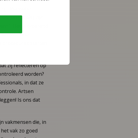
ijn dat een systeem
org’. We weten
ten (en regels) zijn
en*”. Het is typerend
flex. We laten
ei procedures starten
at zij reflecteren op
ontroleerd worden?
essionals, in dat ze
ontrole. Artsen
leggen! Is ons dat
jn vakmensen die, in
m het vak zo goed