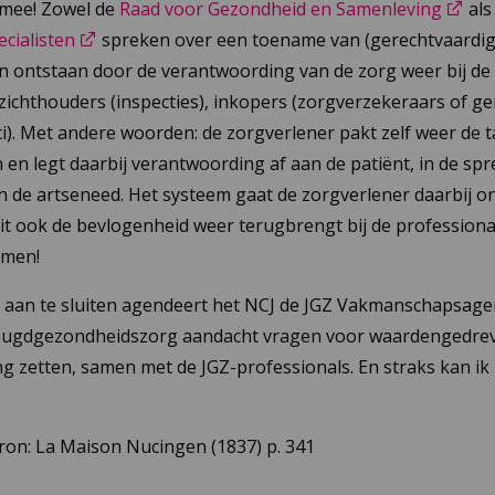
 mee! Zowel de
Raad voor Gezondheid en Samenleving
als
cialisten
spreken over een toename van (gerechtvaardig
n ontstaan door de verantwoording van de zorg weer bij de 
ezichthouders (inspecties), inkopers (zorgverzekeraars of 
ci). Met andere woorden: de zorgverlener pakt zelf weer de 
 en legt daarbij verantwoording af aan de patiënt, in de sp
n de artseneed. Het systeem gaat de zorgverlener daarbij o
it ook de bevlogenheid weer terugbrengt bij de professiona
omen!
aan te sluiten agendeert het NCJ de JGZ Vakmanschapsagen
eugdgezondheidszorg aandacht vragen voor waardengedre
g zetten, samen met de JGZ-professionals. En straks kan ik 
ron: La Maison Nucingen (1837) p. 341