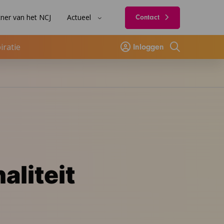
ner van het NCJ
Actueel
Contact
iratie
Inloggen
Zoeken
liteit