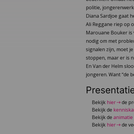
politie, jongerenwerk
Diana Sardjoe gaat h
Ali Reggane riep op o
Marouane Bouker is v
nodig om met probleme
signalen zijn, moet j
stoppen, maar er is 
En Van der Helm sloo
jongeren. Want “de be
Presentati
Bekijk
hier
de pr
Bekijk de
kenniska
Bekijk de
animatie
Bekijk
hier
de ve