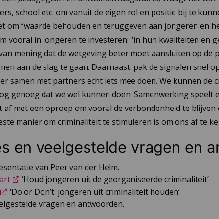
ers, school etc. om vanuit de eigen rol en positie bij te kun
et om “waarde behouden en teruggeven aan jongeren en heel
m vooral in jongeren te investeren: “in hun kwaliteiten en 
an mening dat de wetgeving beter moet aansluiten op de prak
n aan de slag te gaan. Daarnaast: pak de signalen snel op. 
e er samen met partners echt iets mee doen. We kunnen de cri
nog genoeg dat we wel kunnen doen. Samenwerking speelt een
t af met een oproep om vooral de verbondenheid te blijve
ste manier om criminaliteit te stimuleren is om ons af te k
es en veelgestelde vragen en 
esentatie van Peer van der Helm.
art
‘Houd jongeren uit de georganiseerde criminaliteit’
‘Do or Don’t: jongeren uit criminaliteit houden’
elgestelde vragen en antwoorden.