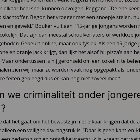
n elkaar heel snel kunnen opvolgen. Reggane: “De ene keer 
slachtoffer. Begon het vroeger met een snoepje stelen, nu
en en geweld.” Bouker vult aan: “15-jarige jongens worden 
okelijn. Dat zijn dan meestal schoolverlaters of werkloze jo
eboden. Gebeurt online, maar ook fysiek. Als een 15 jarige
e en oranje jack krijgt, dan lijkt het alsof hij pizza’s aan h
 Maar ondertussen is hij geronseld om een cokelijn te beher
nalen zien wij, maar ze worden vaak nog opgepakt als ‘onde
re feiten gepleegd dus er kan nog niet zoveel mee.”
 we criminaliteit onder jonger
n?
 dat het gaat om het bewustzijn met elkaar krijgen dat de 
et alleen een veiligheidsvraagstuk is. “Daar is geen kant-en-k
een pedagogisch en ontwikkelvraagstuk is, vraagt het wat 