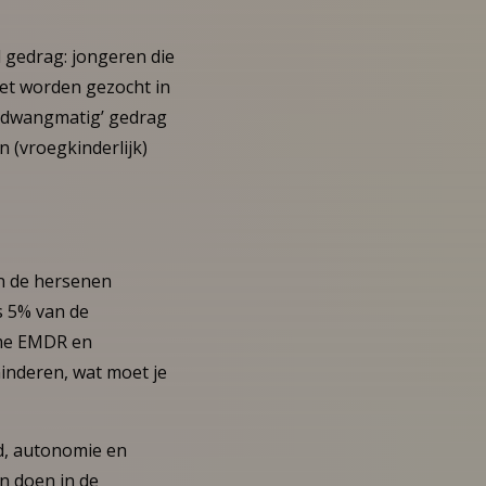
l gedrag: jongeren die
oet worden gezocht in
f/dwangmatig’ gedrag
n (vroegkinderlijk)
an de hersenen
ts 5% van de
name EMDR en
minderen, wat moet je
d, autonomie en
en doen in de