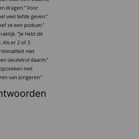
nen dragen.” Voor
 veel liefde geven.”
geef ze een podium.”
tijk. “Je hebt dit
Als er 2 of 3
minaliteit niet
 sleutelrol daarin.”
n opzoeken met
eren van jongeren.”
antwoorden