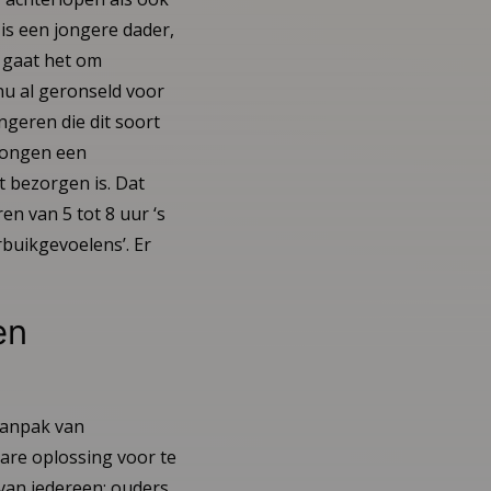
is een jongere dader,
 gaat het om
nu al geronseld voor
ngeren die dit soort
 jongen een
et bezorgen is. Dat
en van 5 tot 8 uur ‘s
rbuikgevoelens’. Er
en
aanpak van
lare oplossing voor te
van iedereen: ouders,