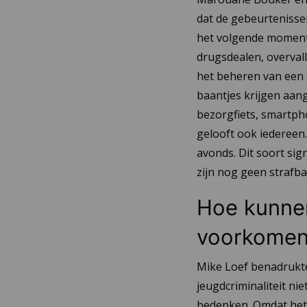
dat de gebeurtenisse
het volgende moment 
drugsdealen, overvall
het beheren van een c
baantjes krijgen aang
bezorgfiets, smartphon
gelooft ook iedereen.
avonds. Dit soort sig
zijn nog geen strafba
Hoe kunnen
voorkome
Mike Loef benadrukte
jeugdcriminaliteit ni
bedenken. Omdat het 