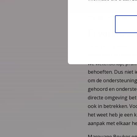
helemaal niet zo fijn
angststoornissen opge
mededaders. Daarom i
Ervaringsd
De ervaringskennis v
werkt daar al jaren m
we wetenschap, prakt
behoeften. Dus niet i
om de ondersteuning d
gehoord en ondersteun
directe omgeving betr
ook in betrekken. Voo
het weet heb je een 
aanpak met elkaar he
Marouane Bouker en A