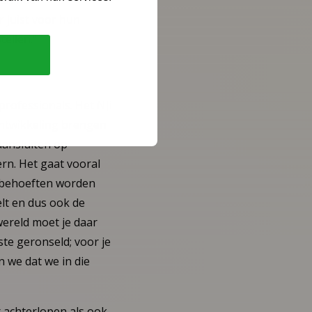
hen had
r juist voor hun
ellen.”
rofessionals. Het NJi
sontwikkeling brengen
aansluiten op
rn. Het gaat vooral
at behoeften worden
elt en dus ook de
wereld moet je daar
te geronseld; voor je
 we dat we in die
 achterlopen als ook