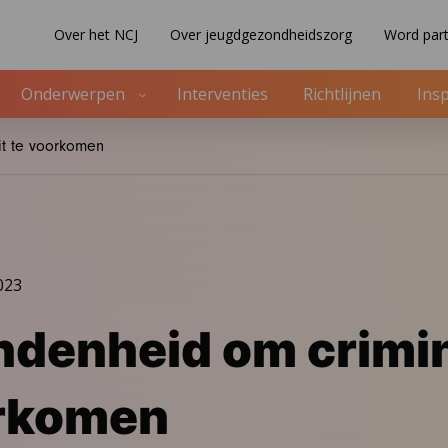
Over het NCJ
Over jeugdgezondheidszorg
Word part
Onderwerpen
Interventies
Richtlijnen
Insp
it te voorkomen
023
denheid om crimina
orkomen