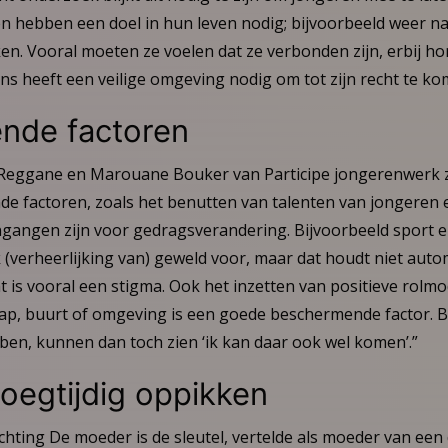
n hebben een doel in hun leven nodig; bijvoorbeeld weer na
en. Vooral moeten ze voelen dat ze verbonden zijn, erbij h
ns heeft een veilige omgeving nodig om tot zijn recht te ko
nde factoren
Reggane en Marouane Bouker van Participe jongerenwerk zi
e factoren, zoals het benutten van talenten van jongeren e
ngangen zijn voor gedragsverandering. Bijvoorbeeld sport 
(verheerlijking van) geweld voor, maar dat houdt niet autom
t is vooral een stigma. Ook het inzetten van positieve rolmo
, buurt of omgeving is een goede beschermende factor. B
ben, kunnen dan toch zien ‘ik kan daar ook wel komen’.”
roegtijdig oppikken
chting De moeder is de sleutel, vertelde als moeder van ee