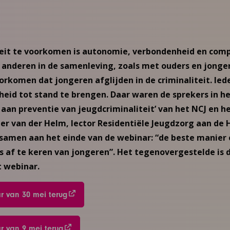
eit te voorkomen is autonomie, verbondenheid en comp
anderen in de samenleving, zoals met ouders en jonger
orkomen dat jongeren afglijden in de criminaliteit. Ied
eid tot stand te brengen. Daar waren de sprekers in h
an preventie van jeugdcriminaliteit’ van het NCJ en h
eer van der Helm, lector Residentiële Jeugdzorg aan de
 samen aan het einde van de webinar: “de beste manier 
s af te keren van jongeren”. Het tegenovergestelde is 
t webinar.
ar van 30 mei terug
ar van 9 mei terug