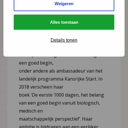
Weigeren
Ontwikkeling en Gezondheid aan de
Universiteit van Amsterdam,
Alles toestaan
ze werkt in het Amsterdam UMC. Ze
onderzoekt hoe de vroege omgeving de
latere groei, ontwikkeling
Details tonen
en gezondheid beïnvloedt, daarnaast is ze
actief pleitbezorger voor het belang van
een goed begin,
onder andere als ambassadeur van het
landelijk programma Kansrijke Start. In
2018 verscheen haar
boek ‘De eerste 1000 dagen, het belang
van een goed begin vanuit biologisch,
medisch en
maatschappelijk perspectief’. Haar
ambitie is bijdragen aan een eerlijker