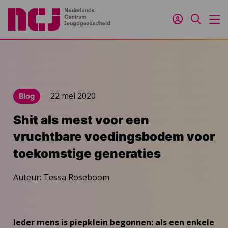
Inloggen
Zoeken
M
22 mei 2020
Blog
Shit als mest voor een
vruchtbare voedingsbodem voor
toekomstige generaties
Auteur: Tessa Roseboom
Ieder mens is piepklein begonnen: als een enkele