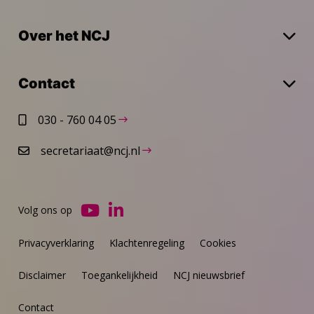
Over het NCJ
Contact
030 - 760 04 05
secretariaat@ncj.nl
Volg ons op
Ga
Ga
naar
naar
Privacyverklaring
Klachtenregeling
Cookies
YouTube
LinkedIn
Disclaimer
Toegankelijkheid
NCJ nieuwsbrief
Contact