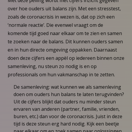
Met deze peiling wordt met cijfers inzicht gegeven
over hoe ouders uit balans zijn. Met een stresstest,
zoals de coronacrisis in wezen is, dat op zich een
‘normale reactie’. Die evenwel vraagt om de
komende tijd goed naar elkaar om te zien en samen
te zoeken naar de balans. Dit kunnen ouders samen
en in hun directe omgeving oppakken. Daarnaast
doen deze cijfers een appèl op iedereen binnen onze
samenleving, nu steun zo nodig is en op
professionals om hun vakmanschap in te zetten.
De samenleving: wat kunnen we als samenleving
doen om ouders hun balans te laten terugvinden?
Uit de cijfers blijkt dat ouders nu minder steun
ervaren van anderen (partner, familie, vrienden,
buren, etc.) dan voor de coronacrisis. Juist in deze
tijd is deze steun erg hard nodig. Kijk een beetje
naar elkaar om en zoek samen naar oplossingen