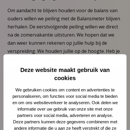
Om aandacht te blijven houden voor de balans van
ouders willen we peiling met de Balansmeter blijven
herhalen. De eerstvolgende peiling willen we direct
na de zomervakantie uitsturen. We hopen dat we
dan weer kunnen rekenen op jullie hulp bij de
verspreiding. We houden jullie op de hoogte. Heb je
vragen of opmerkingen over deze Balansmeter?
Neem contact op met NCJ-adviseurs
Deze website maakt gebruik van
Yvonne Vanneste
via
yvanneste@ncj.nl
of
cookies
Ellen-Joan Wessels
via
ejwessels@ncj.nl
.
We gebruiken cookies om content en advertenties te
personaliseren, om functies voor social media te bieden
en om ons websiteverkeer te analyseren. Ook delen we
informatie over uw gebruik van onze site met onze
partners voor social media, adverteren en analyse.
Deze partners kunnen deze gegevens combineren met
andere informatie die u aan ze heeft verstrekt of die ze