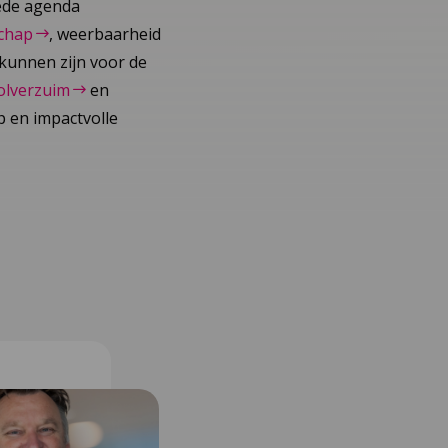
rede agenda
chap
, weerbaarheid
 kunnen zijn voor de
olverzuim
en
 en impactvolle