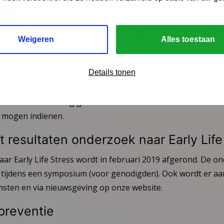
nschapsagenda (NWA route). Het Healthy EArly Life Start (HE
n van de mogelijkheden om een gezond en zinvol leven te b
en om chronische stress in de eerste levensjaren te vermind
Weigeren
Alles toestaan
nis dat Early Life Stress schadelijk is voor de gezondheid 
reventieve gezondheidszorg (verloskunde, kraamzorg en JG
Details tonen
Life Stress te signaleren en evidence based interventies.
is de vooraanmelding gedaan. In december vernemen we of 
 mogen indienen.
t resultaten onderzoek naar Early Life
ar Early Life Stress wordt in februari 2019 afgerond. De o
tijdens een symposium (voor genodigden). Ook wordt er aa
msten en via nieuwsgeving op onze website.
preventie