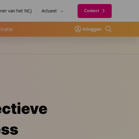
ner van het NCJ
Actueel
Contact
iratie
Inloggen
Zoeken
ectieve
ess