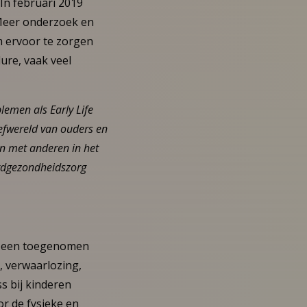
In februari 2019
 Meer onderzoek en
m ervoor te zorgen
ure, vaak veel
emen als Early Life
eefwereld van ouders en
en met anderen in het
ugdgezondheidszorg
it een toegenomen
, verwaarlozing,
s bij kinderen
or de fysieke en