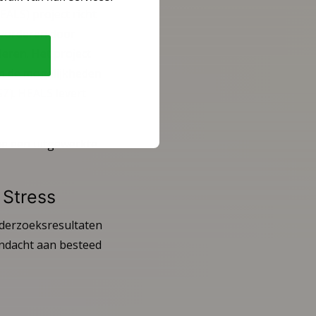
ALS) project richt
evorderen door
eren. Het project
en de mogelijkheden
Z). HEALS levert
we een uitgewerkte
 Stress
nderzoeksresultaten
ndacht aan besteed