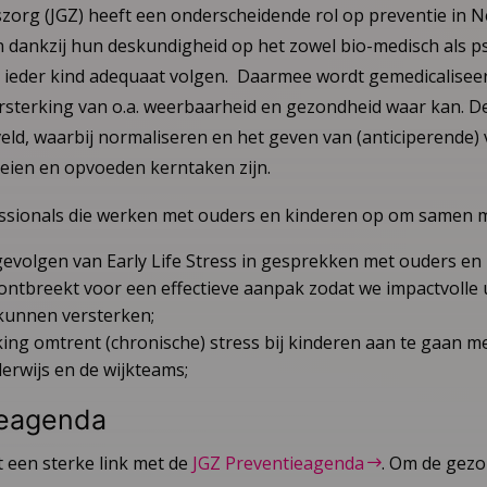
org (JGZ) heeft een onderscheidende rol op preventie in N
 dankzij hun deskundigheid op het zowel bio-medisch als p
 ieder kind adequaat volgen. Daarmee wordt gemedicalisee
ersterking van o.a. weerbaarheid en gezondheid waar kan. D
 veld, waarbij normaliseren en het geven van (anticiperende) 
oeien en opvoeden kerntaken zijn.
ssionals die werken met ouders en kinderen op om samen m
e gevolgen van Early Life Stress in gesprekken met ouders en
 ontbreekt voor een effectieve aanpak zodat we impactvolle 
 kunnen versterken;
ng omtrent (chronische) stress bij kinderen aan te gaan 
erwijs en de wijkteams;
ieagenda
ft een sterke link met de
JGZ Preventieagenda
. Om de gez