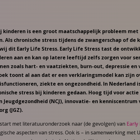
ij kinderen is een groot maatschappelijk probleem met
. Als chronische stress tijdens de zwangerschap of de ki
j dit Early Life Stress. Early Life Stress tast de ontwi
eren aan en kan op latere leeftijd zelfs zorgen voor se
n zoals hart- en vaatziekten, burn-out, depressie en v
k toont al aan dat er een verklaringsmodel kan zijn o
disfunctioneren, ziekte en ongezondheid. In Nederland i
nische stress bij kinderen gedaan. Hoog tijd voor actie
 Jeugdgezondheid (NCJ), innovatie- en kenniscentrum 
rg (JGZ).
start met literatuuronderzoek naar (de gevolgen) van
Early 
gische aspecten van stress. Ook is – in samenwerking met U