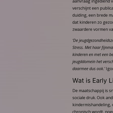
aanvraag ingediend v
verschijnt een public
duiding, een brede m
dat kinderen zo gezon
zwaardere vormen va
‘De jeugdgezondheidszo
Stress. Met haar fijnma
kinderen en met een be
jeugddomein het versch
daarmee dus ook.’
Igor
Wat is Early L
De maatschappij is s
sociale druk. Ook an
kindermishandeling, o
chronisch wordt, noeme