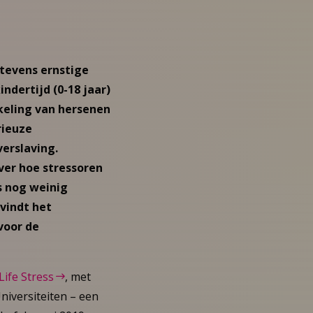
 tevens ernstige
ndertijd (0-18 jaar)
kkeling van hersenen
rieuze
erslaving.
ver hoe stressoren
s nog weinig
 vindt het
voor de
Life Stress
, met
niversiteiten – een