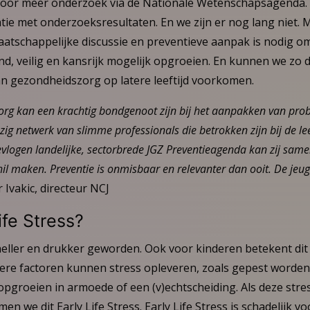
oor meer onderzoek via de Nationale Wetenschapsagenda. 
atie met onderzoeksresultaten. En we zijn er nog lang niet.
aatschappelijke discussie en preventieve aanpak is nodig o
d, veilig en kansrijk mogelijk opgroeien. En kunnen we zo d
n gezondheidszorg op latere leeftijd voorkomen.
rg kan een krachtig bondgenoot zijn bij het aanpakken van probl
zig netwerk van slimme professionals die betrokken zijn bij de l
vlogen landelijke, sectorbrede JGZ Preventieagenda kan zij sam
il maken. Preventie is onmisbaar en relevanter dan ooit. De je
 Ivakic, directeur NCJ
ife Stress?
neller en drukker geworden. Ook voor kinderen betekent d
dere factoren kunnen stress opleveren, zoals gepest worden
pgroeien in armoede of een (v)echtscheiding. Als deze stres
n we dit Early Life Stress. Early Life Stress is schadelijk vo