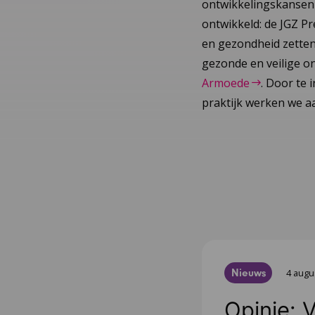
ontwikkelingskansen v
ontwikkeld: de JGZ P
en gezondheid zetten
gezonde en veilige o
Armoede
. Door te
praktijk werken we aa
Nieuws
4 augu
Opinie: 