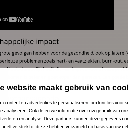
happelijke impact
 grote gevolgen hebben voor de gezondheid, ook op latere (v
serieuze problemen zoals hart- en vaatziekten, burn-out, e
ng. Maatschappelijk heeft dit veel impact: voor al deze prob
 voorkomen is beter en goedkoper dan genezen. Een goede ba
nde volwassenen en een gezonde maatschappij.
e website maakt gebruik van coo
etenschapsagenda
 content en advertenties te personaliseren, om functies voor s
arly Life Stress is nodig. Het NCJ heeft daarom initiatief 
e analyseren. Ook delen we informatie over uw gebruik van onz
er andere het Universitair Medisch Centrum Groningen, R
adverteren en analyse. Deze partners kunnen deze gegevens c
cht, Erasmus MC, Universiteit Twente en TNO een onderzoe
e heeft verstrekt of die ze hebben verzameld op basis van uw ge