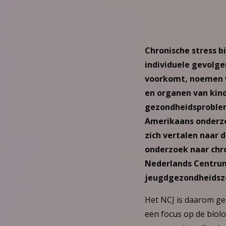
Chronische stress b
individuele gevolgen
voorkomt, noemen wi
en organen van kind
gezondheidsprobleme
Amerikaans onderzoe
zich vertalen naar 
onderzoek naar chro
Nederlands Centrum
jeugdgezondheidszo
Het NCJ is daarom ge
een focus op de biolo