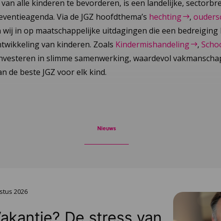
an alle kinderen te bevorderen, is een landelijke, sectorb
reventieagenda. Via de JGZ hoofdthema’s
hechting
,
ouders
 wij in op maatschappelijke uitdagingen die een bedreiging
ntwikkeling van kinderen. Zoals
Kindermishandeling
,
Scho
 investeren in slimme samenwerking, waardevol vakmanschap
n de beste JGZ voor elk kind.
Nieuws
stus 2026
Vakantie? De stress van