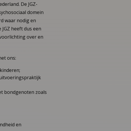
ederland. De JGZ-
sychosociaal domein
rd waar nodig en
e JGZ heeft dus een
voorlichting over en
et ons:
 kinderen;
uitvoeringspraktijk
met bondgenoten zoals
ondheid en