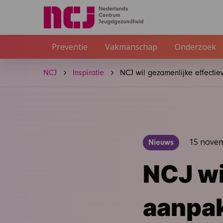
Preventie
Vakmanschap
Onderzoek
NCJ
Inspiratie
NCJ wil gezamenlijke effectie
15 nove
Nieuws
NCJ wi
aanpak