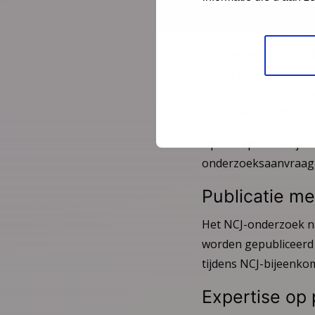
bij de Nationale Wete
zich op het vergrote
nieuwe wegen te vind
maakt gebruik van ken
van de Nederlandse p
manieren op om Early 
Op 11 september jl. 
onderzoeksaanvraag
Publicatie me
Het NCJ-onderzoek na
worden gepubliceerd 
tijdens NCJ-bijeenko
Expertise op 