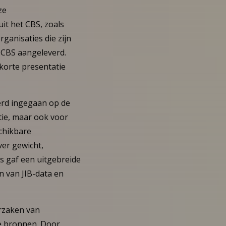
ze
it het CBS, zoals
ganisaties die zijn
t CBS aangeleverd.
korte presentatie
werd ingegaan op de
atie, maar ook voor
schikbare
ver gewicht,
ts gaf een uitgebreide
n van JIB-data en
orzaken van
se bronnen. Door