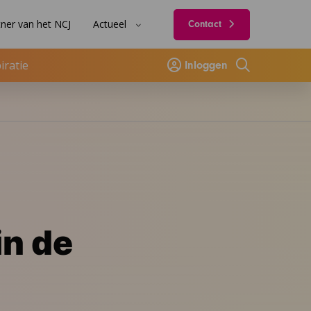
ner van het NCJ
Actueel
Contact
iratie
Inloggen
Zoeken
n de