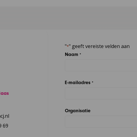
"
" geeft vereiste velden aan
*
Naam
*
E-mailadres
*
Maas
Organisatie
j.nl
9 69