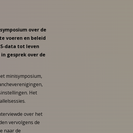
t symposium over de
e voeren en beleid
S-data tot leven
 in gesprek over de
 het minisymposium,
rancheverenigingen,
nstellingen. Het
llelsessies.
terviewde over het
lden vervolgens de
ze naar de