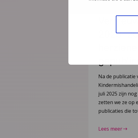
Nieuws
21 juli
Vernieuw
2023–20
herziene 
gepublic
Na de publicatie 
Kindermishandeli
juli 2025 zijn nog
zetten we ze op e
publicaties die 
Lees meer