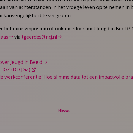
aan van achterstanden in het vroege leven op te nemen in be
m kansengelijkheid te vergroten.
er het minisymposium of ook meedoen met Jeugd in Beeld?
Maas
via
tgeerdes@ncj.nl
.
over Jeugd in Beeld
r JGZ (DD JGZ)
e werkconferentie ‘Hoe slimme data tot een impactvolle prak
Nieuws