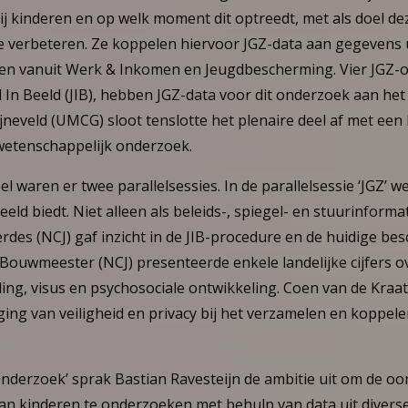
ij kinderen en op welk moment dit optreedt, met als doel de
e verbeteren. Ze koppelen hiervoor JGZ-data aan gegevens u
en vanuit Werk & Inkomen en Jeugdbescherming. Vier JGZ-or
 In Beeld (JIB), hebben JGZ-data voor dit onderzoek aan he
neveld (UMCG) sloot tenslotte het plenaire deel af met een 
wetenschappelijk onderzoek.
el waren er twee parallelsessies. In de parallelsessie ‘JGZ’ 
eeld biedt. Niet alleen als beleids-, spiegel- en stuurinform
des (NCJ) gaf inzicht in de JIB-procedure en de huidige be
Bouwmeester (NCJ) presenteerde enkele landelijke cijfers o
ing, visus en psychosociale ontwikkeling. Coen van de Kraa
ging van veiligheid en privacy bij het verzamelen en koppele
‘Onderzoek’ sprak Bastian Ravesteijn de ambitie uit om de o
an kinderen te onderzoeken met behulp van data uit diver