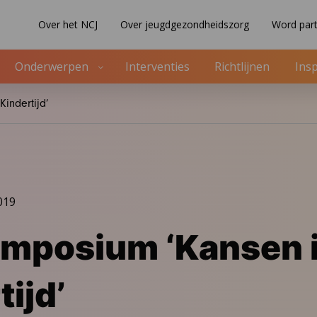
Over het NCJ
Over jeugdgezondheidszorg
Word part
Onderwerpen
Interventies
Richtlijnen
Insp
indertijd’
019
mposium ‘Kansen i
ijd’