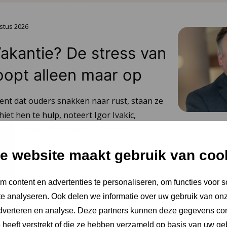
stus 2026
Vakantie? De stress van
oopt alleen maar op
ent dat ouders snakken naar rust, staan ze
hiet hen te hulp, noteert Igor Ivakic,
urder van het Nederlands Centrum
.
e website maakt gebruik van coo
 content en advertenties te personaliseren, om functies voor s
e analyseren. Ook delen we informatie over uw gebruik van onz
adverteren en analyse. Deze partners kunnen deze gegevens c
e heeft verstrekt of die ze hebben verzameld op basis van uw ge