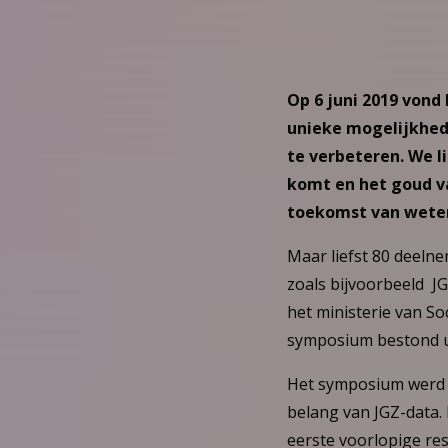
Op 6 juni 2019 vond
unieke mogelijkhed
te verbeteren. We 
komt en het goud va
toekomst van weten
Maar liefst 80 deeln
zoals bijvoorbeeld J
het ministerie van S
symposium bestond ui
Het symposium werd g
belang van JGZ-data.
eerste voorlopige re