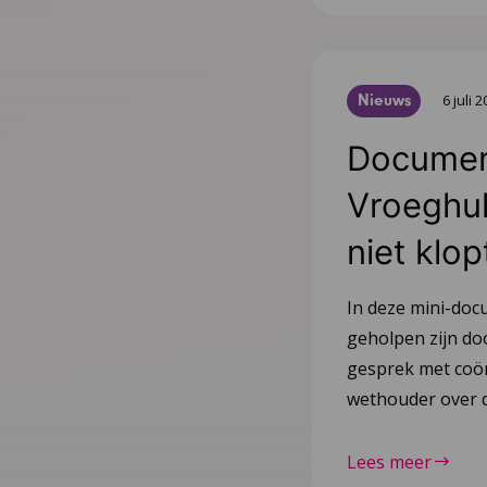
Nieuws
6 juli 
Document
Vroeghulp
niet klop
In deze mini-doc
geholpen zijn do
gesprek met coör
wethouder over d
Lees meer