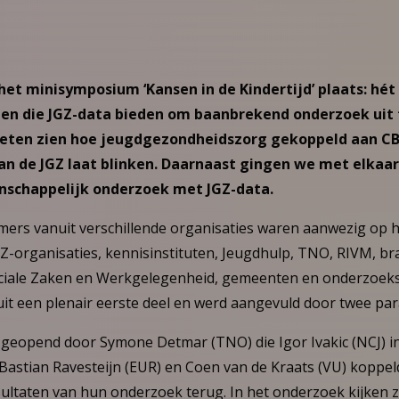
 het minisymposium ‘Kansen in de Kindertijd’ plaats: hé
en die JGZ-data bieden om baanbrekend onderzoek uit t
lieten zien hoe jeugdgezondheidszorg gekoppeld aan CB
n de JGZ laat blinken. Daarnaast gingen we met elkaar
schappelijk onderzoek met JGZ-data.
emers vanuit verschillende organisaties waren aanwezig op
GZ-organisaties, kennisinstituten, Jeugdhulp, TNO, RIVM, b
ociale Zaken en Werkgelegenheid, gemeenten en onderzoeksi
t een plenair eerste deel en werd aangevuld door twee para
eopend door Symone Detmar (TNO) die Igor Ivakic (NCJ) in
 Bastian Ravesteijn (EUR) en Coen van de Kraats (VU) koppe
sultaten van hun onderzoek terug. In het onderzoek kijken 