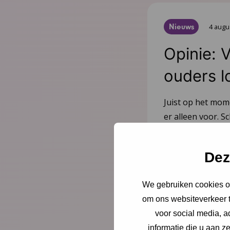
Nieuws
4 augu
Opinie: 
ouders l
Juist op het mom
er alleen voor. Sc
directeur-bestu
Jeugdgezondheid
Dez
Lees meer
We gebruiken cookies om
om ons websiteverkeer t
voor social media, 
informatie die u aan z