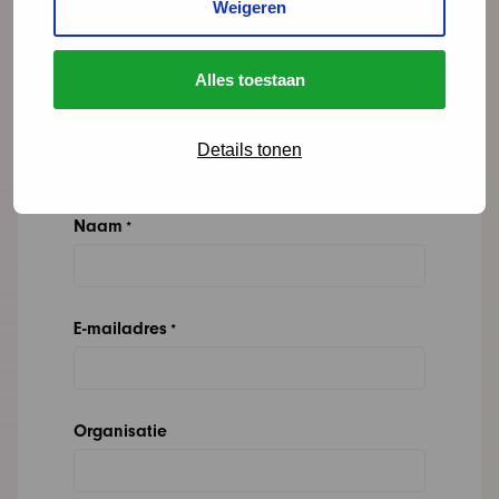
Weigeren
06 - 53 97 55 82
Lees meer over Nathalie Drost
Alles toestaan
Details tonen
"
" geeft vereiste velden aan
*
Naam
*
E-mailadres
*
Organisatie