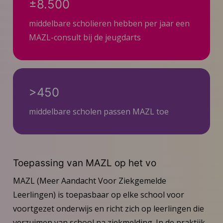
±8.500
middelbare scholieren hebben per jaar een
MAZL-consult bij de jeugdarts
>450
middelbare scholen passen MAZL toe
Toepassing van MAZL op het vo
MAZL (Meer Aandacht Voor Ziekgemelde
Leerlingen) is toepasbaar op elke school voor
voortgezet onderwijs en richt zich op leerlingen die
verzuimen van school na ziekmelding. In de praktijk