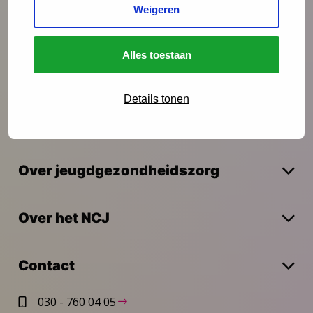
Weigeren
Onderzoek
Alles toestaan
Vakmanschap
Details tonen
Actueel
Over jeugdgezondheidszorg
Over het NCJ
Contact
030 - 760 04 05