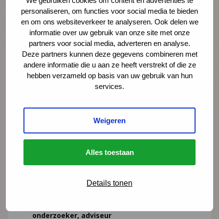
We gebruiken cookies om content en advertenties te
personaliseren, om functies voor social media te bieden
en om ons websiteverkeer te analyseren. Ook delen we
Meer weten? Bekijk ons mission statement
informatie over uw gebruik van onze site met onze
partners voor social media, adverteren en analyse.
Deze partners kunnen deze gegevens combineren met
Lid worden van het JGZ Wetenschapsatelier
andere informatie die u aan ze heeft verstrekt of die ze
hebben verzameld op basis van uw gebruik van hun
services.
Meer weten?
Weigeren
Alles toestaan
Details tonen
Merian Bouwmeester
onderzoeker, adviseur