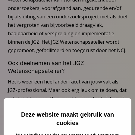
onderzoekers, voorafgaand aan, gedurende en/of
bij afsluiting van een onderzoeksproject met als doel
het vergroten van bijvoorbeeld draagvlak,
haalbaarheid of verspreiding en implementatie
binnen de JGZ. Het JGZ Wetenschapsatelier wordt
gepromoot, gefaciliteerd en toegerust door het NCJ.
Ook deelnemen aan het JGZ
Wetenschapsatelier?
Het is weer een heel ander facet van jouw vak als
JGZ-professional. Maar ook erg leuk om te doen, dat
zal elk lid beamen. Begint het bij jou al te kriebelen?
Je bent altijd welkom, ook om het eerst een keertje
Deze website maakt gebruik van
uit te proberen. Versterk onze gelederen want met
cookies
een grotere groep zijn we nog beter beschikbaar
voor belangstellende onderzoekers.