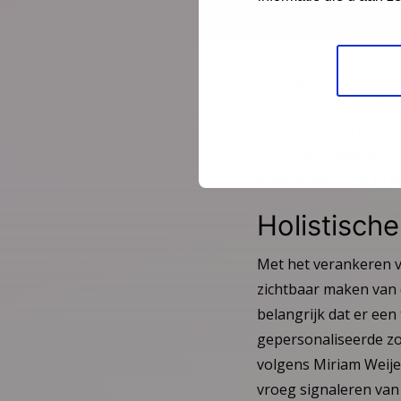
pleitte een paar jaa
vroegtijdige intervent
gepositioneerd worde
jeugdgezondheidszorg
en is toegang nodig t
tussen 0 en 18 jaar. 
uniform, te weinig ov
andere het RIVM in 
Holistisch
Met het verankeren v
zichtbaar maken van 
belangrijk dat er een 
gepersonaliseerde zor
volgens Miriam Weijer
vroeg signaleren van