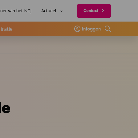
ner van het NCJ
Actueel
Contact
iratie
Inloggen
Zoeken
de