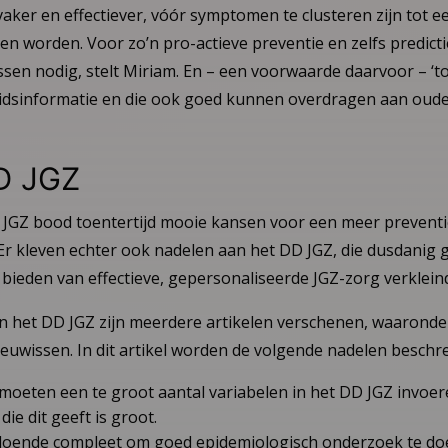
aker en effectiever, vóór symptomen te clusteren zijn tot e
 worden. Voor zo’n pro-actieve preventie en zelfs predicti
sen nodig, stelt Miriam. En – een voorwaarde daarvoor – ‘t
idsinformatie en die ook goed kunnen overdragen aan oud
D JGZ
JGZ bood toentertijd mooie kansen voor een meer preventie
Er kleven echter ook nadelen aan het DD JGZ, die dusdanig g
bieden van effectieve, gepersonaliseerde JGZ-zorg verklein
n het DD JGZ zijn meerdere artikelen verschenen, waaronder
euwissen. In dit artikel worden de volgende nadelen beschr
moeten een te groot aantal variabelen in het DD JGZ invoer
die dit geeft is groot.
ldoende compleet om goed epidemiologisch onderzoek te do