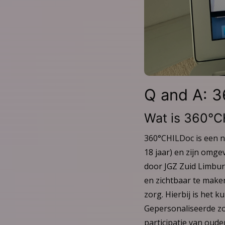
Q and A: 
Wat is 360°
360°CHILDoc is een ni
18 jaar) en zijn omg
door JGZ Zuid Limbur
en zichtbaar te make
zorg. Hierbij is het 
Gepersonaliseerde zor
participatie van oud