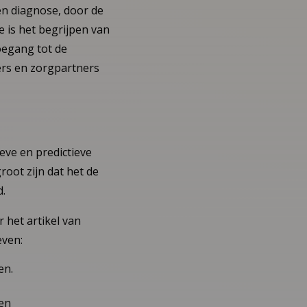
en diagnose, door de
e is het begrijpen van
oegang tot de
ers en zorgpartners
ve en predictieve
root zijn dat het de
d.
 het artikel van
even:
en.
en