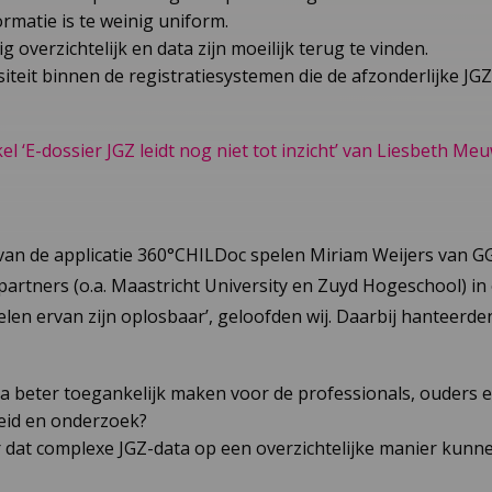
rmatie is te weinig uniform.
g overzichtelijk en data zijn moeilijk terug te vinden.
rsiteit binnen de registratiesystemen die de afzonderlijke JG
el ‘E-dossier JGZ leidt nog niet tot inzicht’ van Liesbeth Me
van de applicatie 360°CHILDoc spelen Miriam Weijers van 
rtners (o.a. Maastricht University en Zuyd Hogeschool) in 
len ervan zijn oplosbaar’, geloofden wij. Daarbij hanteerde
a beter toegankelijk maken voor de professionals, ouders 
eid en onderzoek?
r dat complexe JGZ-data op een overzichtelijke manier kun