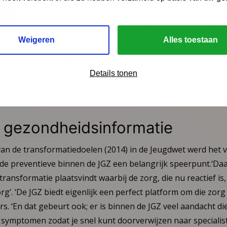
r geleden (2017) voor meer preventie binnen de Zorg voor J
ie effectiever is dan laat ingrijpen. De preventieve JGZ moet 
n binnen de integrale Zorg voor Jeugd, was het advies. Om
Weigeren
Alles toestaan
 effectief vorm te geven is het van belang dat de JGZ-meer
ot de holistische gezondheidsinformatie die de JGZ verzamel
De huidige data, verzameld in het DD JGZ zijn echter onvoldo
Details tonen
erzichtelijk en moeilijk terug te vinden, concludeerde enkel
de Verkenning Jeugdgezondheid.
e gezondheidsinformatie
an de transformatiedoelen (2014) in de Jeugdwet werd het 
de preventieve binnen de JGZ een belangrijk speerpunt.‘Daa
transformatie plaatsvindt waarbij de zorg, die nu reactief is
g’. ‘De JGZ biedt eigenlijk een perfect platform om die zorg
s. ‘En dat gebeurt ook; er is binnen de JGZ veel aandacht die
 symptomen zodat je snel kunt doorverwijzen naar specialist