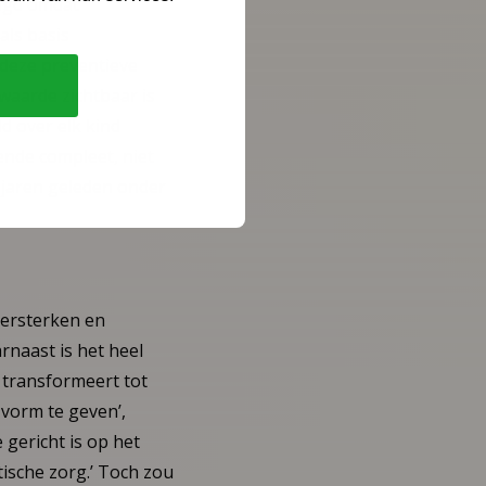
eugd omdat
als basis
 deze preventieve
waarde zichtbaar is
d over elk kind
ende compleet, niet
e jaren geleden onder
versterken en
rnaast is het heel
, transformeert tot
 vorm te geven’,
 gericht is op het
ische zorg.’ Toch zou