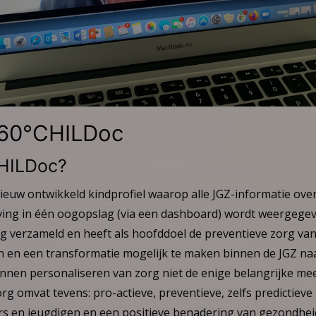
360°CHILDoc
CHILDoc?
euw ontwikkeld kindprofiel waarop alle JGZ-informatie over
eving in één oogopslag (via een dashboard) wordt weergegev
g verzameld en heeft als hoofddoel de preventieve zorg van
n en een transformatie mogelijk te maken binnen de JGZ na
kunnen personaliseren van zorg niet de enige belangrijke m
g omvat tevens: pro-actieve, preventieve, zelfs predictieve 
ers en jeugdigen en een positieve benadering van gezondhei