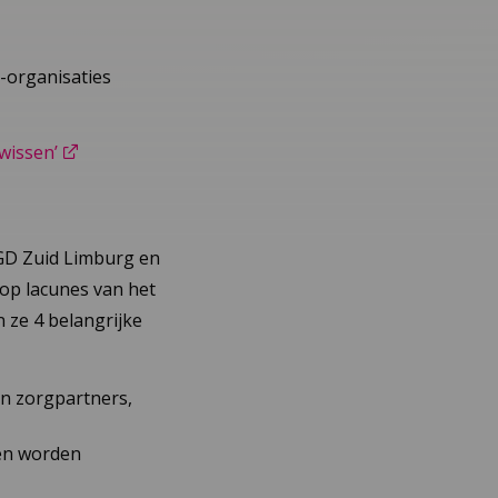
Z-organisaties
uwissen’
GGD Zuid Limburg en
op lacunes van het
n ze 4 belangrijke
en zorgpartners,
nen worden