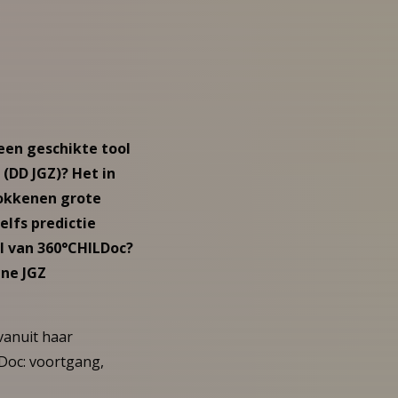
een geschikte tool
 (DD JGZ)? Het in
rokkenen grote
elfs predictie
ol van 360°CHILDoc?
ine JGZ
vanuit haar
Doc: voortgang,