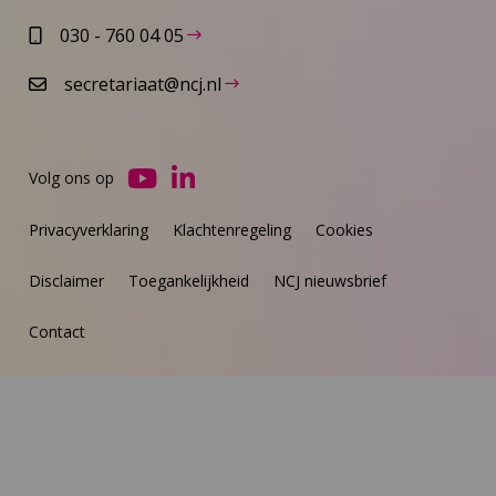
030 - 760 04 05
secretariaat@ncj.nl
Volg ons op
Ga
Ga
naar
naar
Privacyverklaring
Klachtenregeling
Cookies
YouTube
LinkedIn
Disclaimer
Toegankelijkheid
NCJ nieuwsbrief
Contact