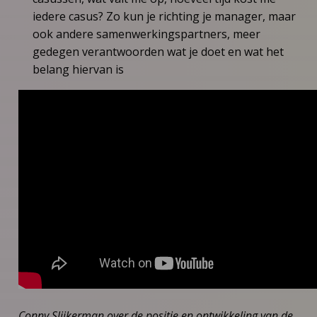
iedere casus? Zo kun je richting je manager, maar
ook andere samenwerkingspartners, meer
gedegen verantwoorden wat je doet en wat het
belang hiervan is
Conny Slijkerman over de positie en ontwikkeling van de