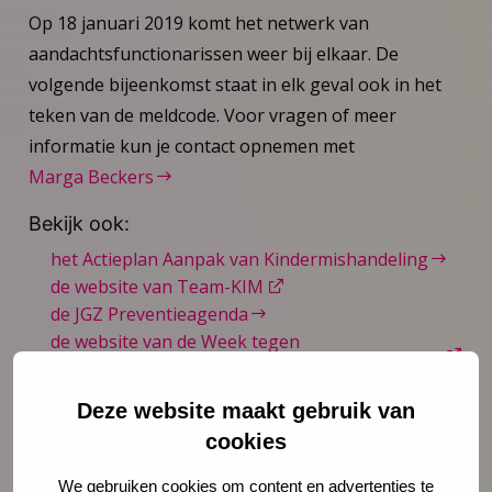
Op 18 januari 2019 komt het netwerk van
aandachtsfunctionarissen weer bij elkaar. De
volgende bijeenkomst staat in elk geval ook in het
teken van de meldcode. Voor vragen of meer
informatie kun je contact opnemen met
Marga Beckers
Bekijk ook:
het Actieplan Aanpak van Kindermishandeling
de website van Team-KIM
de JGZ Preventieagenda
de website van de Week tegen
Kindermishandeling
(19 t/m 25 november 2018)
Deze website maakt gebruik van
Lees meer, download en gebruik het nieuwe
cookies
beeldmerk JGZ Preventieagenda
We gebruiken cookies om content en advertenties te