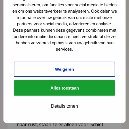
personaliseren, om functies voor social media te bieden
en om ons websiteverkeer te analyseren. Ook delen we
informatie over uw gebruik van onze site met onze
partners voor social media, adverteren en analyse.
Deze partners kunnen deze gegevens combineren met
andere informatie die u aan ze heeft verstrekt of die ze
hebben verzameld op basis van uw gebruik van hun
services.
Weigeren
Nieuws
4 augustus 2026
Alles toestaan
Opinie: Vakantie? De stress van
ouders loopt alleen maar op
Details tonen
Juist op het moment dat ouders snakken
naar rust, staan ze er alleen voor. Schiet