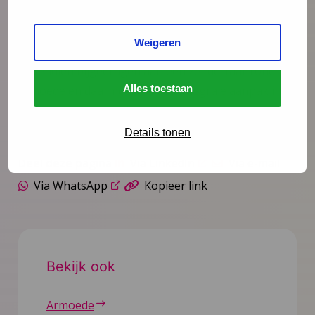
handelingsbekwaamheid van (jeugd)professionals in
het omgaan met kinderarmoede. Door aan te sluiten
Weigeren
bij de drieluik voor (jeugd)professionals wordt
bovendien bijgedragen aan een zelfde ‘taal’ rond
Alles toestaan
armoede en daarmee aan een integrale aanpak in
samenwerking met de andere (jeugd)domeinen.
Details tonen
Deel deze pagina
Via LinkedIn
Via e-mail
Via WhatsApp
Kopieer link
Bekijk ook
Armoede