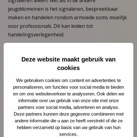
signaleren alleen. Net als in de andere
jeugddomeinen is het signaleren, bespreekbaar
maken en handelen rondom armoede soms moeilijk
voor professionals. Dit kan leiden tot
handelingsverlegenheid.
Context handreiking ‘Omgaan met armoede in
het domein Jeugdgezondheid’
Deze website maakt gebruik van
De voorgenomen handreiking voor het domein
cookies
Jeugdgezondheid sluit aan op de handreikingen ‘
We gebruiken cookies om content en advertenties te
omgaan met armoede op scholen
’ voor
personaliseren, om functies voor social media te bieden
(jeugd)professionals in het onderwijs (Lusse &
en om ons websiteverkeer te analyseren. Ook delen we
Kassenberg, 2020) en in het sociaal domein (Lusse &
informatie over uw gebruik van onze site met onze
Kassenberg, te verschijnen medio 2021). Zo
partners voor social media, adverteren en analyse.
Deze partners kunnen deze gegevens combineren met
ontwikkelen wij een samenhangend drieluik ‘SOS bij
andere informatie die u aan ze heeft verstrekt of die ze
kinderarmoede’ aan handreikingen voor
hebben verzameld op basis van uw gebruik van hun
(jeugd)professionals die bijdragen aan de
services.