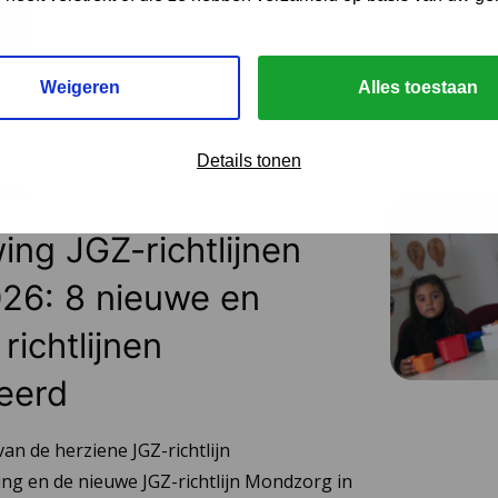
Weigeren
Alles toestaan
Details tonen
 2026
ing JGZ-richtlijnen
26: 8 nieuwe en
richtlijnen
eerd
van de herziene JGZ-richtlijn
ng en de nieuwe JGZ-richtlijn Mondzorg in