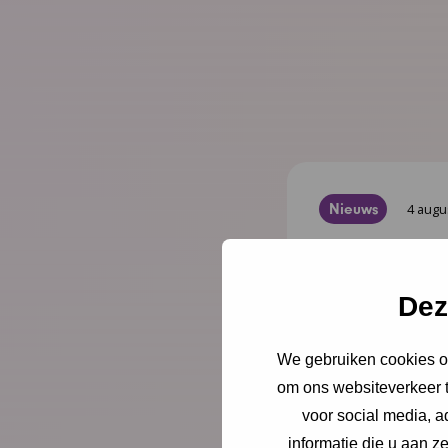
Nieuws
4 augu
Opinie: 
ouders l
Dez
Juist op het mom
We gebruiken cookies om
er alleen voor. Sc
om ons websiteverkeer t
directeur-bestu
voor social media, 
Jeugdgezondheid
informatie die u aan z