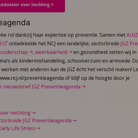
adossier over hechting >
ieagenda
eke rol dankzij haar expertise op preventie. Samen met
Acti
d
ontwikkelde het NCJ een landelijke, sectorbrede
JGZ Pr
,
ouderschap
,
weerbaarheid
en gezondheid zetten wij in
ma’s als kindermishandeling, schoolverzuim en armoede. Do
werken met anderen kan de JGZ écht het verschil maken! L
ww.ncj.nl/preventieagenda of blijf op de hoogte door je
e nieuwsbrief JGZ Preventieagenda
.
over hechting
ectorbrede JGZ Preventieagenda
arly Life Stress