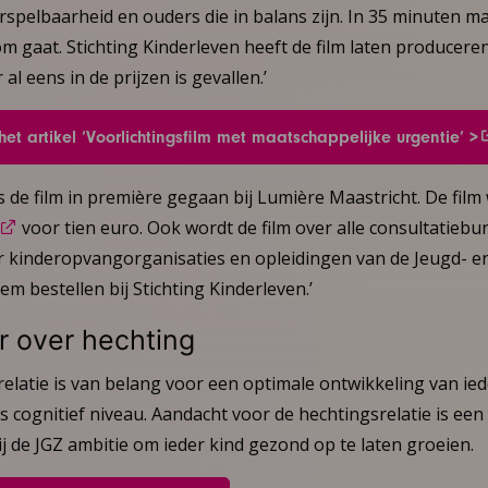
spelbaarheid en ouders die in balans zijn. In 35 minuten ma
 om gaat. Stichting Kinderleven heeft de film laten producere
al eens in de prijzen is gevallen.’
t artikel ‘Voorlichtingsfilm met maatschappelijke urgentie’ >
s de film in première gegaan bij Lumière Maastricht. De fil
voor tien euro. Ook wordt de film over alle consultatieb
r kinderopvangorganisaties en opleidingen van de Jeugd- 
em bestellen bij Stichting Kinderleven.’
 over hechting
relatie is van belang voor een optimale ontwikkeling van ied
ls cognitief niveau. Aandacht voor de hechtingsrelatie is een
ij de JGZ ambitie om ieder kind gezond op te laten groeien.