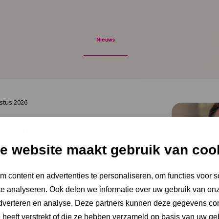
Nieuws
stus 2026
Vakantie? De stress van
oopt alleen maar op
e website maakt gebruik van coo
ent dat ouders snakken naar rust, staan ze
 content en advertenties te personaliseren, om functies voor s
hiet hen te hulp, noteert Igor Ivakic,
e analyseren. Ook delen we informatie over uw gebruik van onz
urder van het Nederlands Centrum
adverteren en analyse. Deze partners kunnen deze gegevens c
.
e heeft verstrekt of die ze hebben verzameld op basis van uw ge