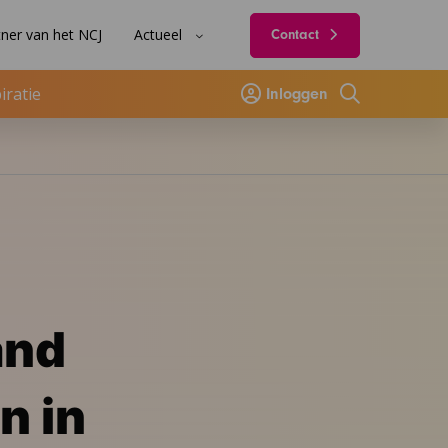
ner van het NCJ
Actueel
Contact
iratie
Inloggen
Zoeken
and
n in