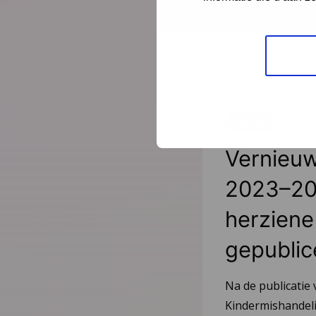
Lees meer
Nieuws
21 juli
Vernieuw
2023–20
herziene 
gepublic
Na de publicatie 
Kindermishandeli