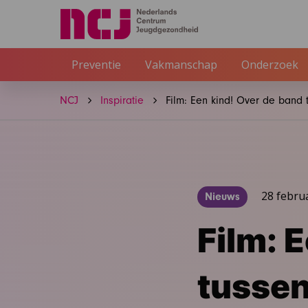
Preventie
Vakmanschap
Onderzoek
NCJ
Inspiratie
Film: Een kind! Over de band 
28 febru
Nieuws
Film: 
tussen