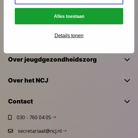
Alles toestaan
Vakmanschap
Details tonen
Actueel
Over jeugdgezondheidszorg
Over het NCJ
Contact
030 - 760 04 05
secretariaat@ncj.nl