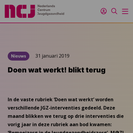
Inloggen
Zoeken
M
31 januari 2019
Nieuws
Doen wat werkt! blikt terug
In de vaste rubriek ‘Doen wat werkt’ worden
verschillende JGZ-interventies gedeeld. Deze
maand blikken we terug op drie interventies die
vorig jaar in deze rubriek aan bod kwamen:
‘Bemoeizorg in de Jeugdgezondheidszorg’, M@ZL