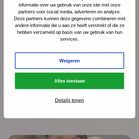
informatie over uw gebruik van onze site met onze
jouw interventie te mailen naar
Natascha Hensen
partners voor social media, adverteren en analyse.
via
nhensen@ncj.nl
.
Deze partners kunnen deze gegevens combineren met
andere informatie die u aan ze heeft verstrekt of die ze
Criteria:
hebben verzameld op basis van uw gebruik van hun
Het betreft een erkende interventie;
services.
De interventie is onderzocht;
Het wordt uitgevoerd door de JGZ;
Het is mogelijk de interventie landelijk uit te
Weigeren
rollen.
Alles toestaan
Bekijk ook:
NCJ Interventientiebibliotheek
Databank Effectieve Jeugdinterventies NJI
Details tonen