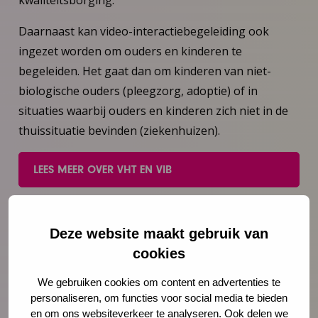
Daarnaast kan video-interactiebegeleiding ook
ingezet worden om ouders en kinderen te
begeleiden. Het gaat dan om kinderen van niet-
biologische ouders (pleegzorg, adoptie) of in
situaties waarbij ouders en kinderen zich niet in de
thuissituatie bevinden (ziekenhuizen).
LEES MEER OVER VHT EN VIB
Bijdragen?
Sinds april 2018 staat de rubriek ‘Doen wat werkt’
Deze website maakt gebruik van
vast in onze maandelijke NCJ nieuwsbrief. Deze
cookies
rubriek laat je kennismaken met diverse, goed
We gebruiken cookies om content en advertenties te
onderzochte interventies, methodieken of
personaliseren, om functies voor social media te bieden
instrumenten voor de JGZ. Tip onze redactie door
en om ons websiteverkeer te analyseren. Ook delen we