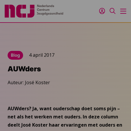
Inloggen
Zoeken
M
4 april 2017
Blog
AUWders
Auteur: José Koster
AUWders? Ja, want ouderschap doet soms pijn –
net als het werken met ouders. In deze column
deelt José Koster haar ervaringen met ouders en