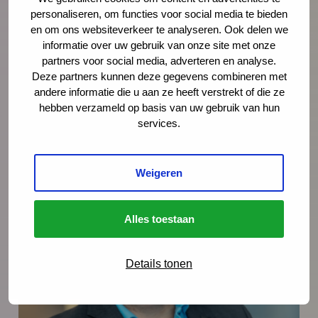
Transactionele Analyse (TA), Systemisch
personaliseren, om functies voor social media te bieden
werk en Opvoedopstellingen. Ook is José
en om ons websiteverkeer te analyseren. Ook delen we
informatie over uw gebruik van onze site met onze
mastertrainer van het programma ‘Het
partners voor social media, adverteren en analyse.
Begint Bij Mij’.
Deze partners kunnen deze gegevens combineren met
andere informatie die u aan ze heeft verstrekt of die ze
Lees meer over José Koster
hebben verzameld op basis van uw gebruik van hun
services.
Weigeren
Meer blogs
Alles toestaan
Details tonen