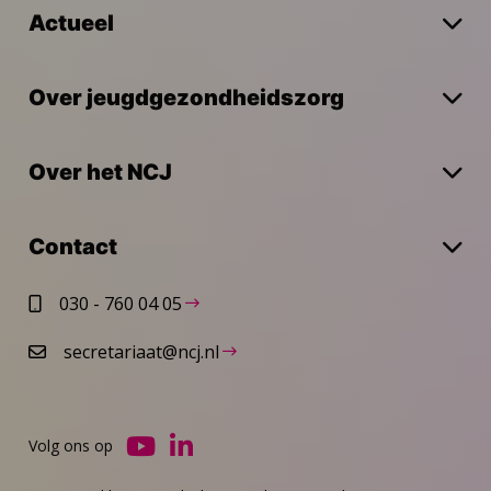
Actueel
Over jeugdgezondheidszorg
Over het NCJ
Contact
030 - 760 04 05
secretariaat@ncj.nl
Volg ons op
Ga
Ga
naar
naar