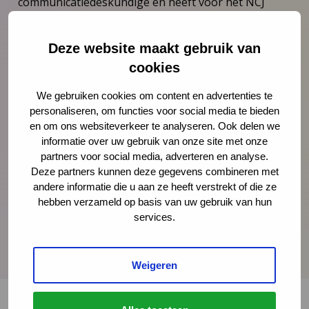
communicatiedeskundige en heeft voor het NCJ
eerder een reeks video’s gemaakt over het
aansluiten bij ouders. Zij traint professionals in de
Deze website maakt gebruik van
omgang met ouders, is supervisor en coach en heeft
cookies
een praktijk voor o.a. ouderbegeleiding in Haarlem.
We gebruiken cookies om content en advertenties te
Naast werken vanuit ouderschapstheoriën van Alice
personaliseren, om functies voor social media te bieden
van der Pas en Daniël Stern gebruikt zij o.a. NLP,
en om ons websiteverkeer te analyseren. Ook delen we
Transactionele Analyse (TA), Systemisch werk en
informatie over uw gebruik van onze site met onze
Opvoedopstellingen. Ook is José mastertrainer van
partners voor social media, adverteren en analyse.
Deze partners kunnen deze gegevens combineren met
het programma ‘Het Begint Bij Mij’.
andere informatie die u aan ze heeft verstrekt of die ze
hebben verzameld op basis van uw gebruik van hun
services.
Weigeren