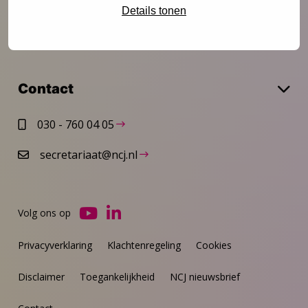
Details tonen
Over het NCJ
Contact
030 - 760 04 05
secretariaat@ncj.nl
Volg ons op
Ga
Ga
naar
naar
Privacyverklaring
Klachtenregeling
Cookies
YouTube
LinkedIn
Disclaimer
Toegankelijkheid
NCJ nieuwsbrief