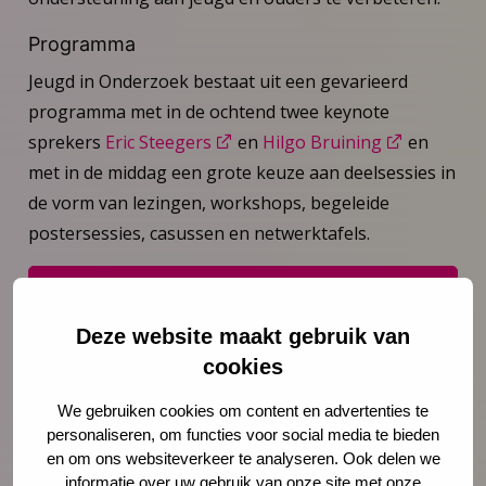
Programma
Jeugd in Onderzoek bestaat uit een gevarieerd
programma met in de ochtend twee keynote
sprekers
Eric Steegers
en
Hilgo Bruining
en
met in de middag een grote keuze aan deelsessies in
de vorm van lezingen, workshops, begeleide
postersessies, casussen en netwerktafels.
Bekijk het volledige programma
Deze website maakt gebruik van
cookies
Over Jeugd in Onderzoek
We gebruiken cookies om content en advertenties te
personaliseren, om functies voor social media te bieden
Aanmelden Jeugd in Onderzoek
en om ons websiteverkeer te analyseren. Ook delen we
informatie over uw gebruik van onze site met onze