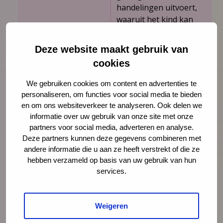
handelingen uitvoert,
waaruit het kind kan
opmaken wat de
bedoeling is.
Deze website maakt gebruik van
cookies
Voorbeelden:
“We gaan naar buiten”
We gebruiken cookies om content en advertenties te
­ het kind kruipt of loopt
personaliseren, om functies voor social media te bieden
naar zijn jas of naar
en om ons websiteverkeer te analyseren. Ook delen we
informatie over uw gebruik van onze site met onze
de deur.
partners voor social media, adverteren en analyse.
“Klap eens in je
Deze partners kunnen deze gegevens combineren met
handjes” ­ het kind klapt
andere informatie die u aan ze heeft verstrekt of die ze
hebben verzameld op basis van uw gebruik van hun
in zijn handen.
services.
“Pak je schoenen” ­ het
kind pakt zijn
schoenen.
Weigeren