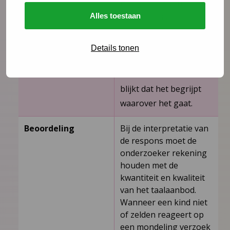
Het gebruik van
kindertaal is
Alles toestaan
toegestaan
(bijvoorbeeld “hap­hap”
Details tonen
voor eten), mits uit de
reactie van het kind
blijkt dat het begrijpt
waarover het gaat.
Beoordeling
Bij de interpretatie van
de respons moet de
onderzoeker rekening
houden met de
kwantiteit en kwaliteit
van het taalaanbod.
Wanneer een kind niet
of zelden reageert op
een mondeling verzoek