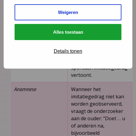
de onderzoeksruimte te
bewegen.
Weigeren
Uitvoering onderzoek
Geen bepaalde
handelingen.
Alles toestaan
Observatie
De onderzoeker
Details tonen
observeert tijdens het
consult of het kind
spontaan imitatiegedrag
vertoont.
Anamnese
Wanneer het
imitatiegedrag niet kan
worden geobserveerd,
vraagt de onderzoeker
aan de ouder: “Doet … u
of anderen na,
bijvoorbeeld