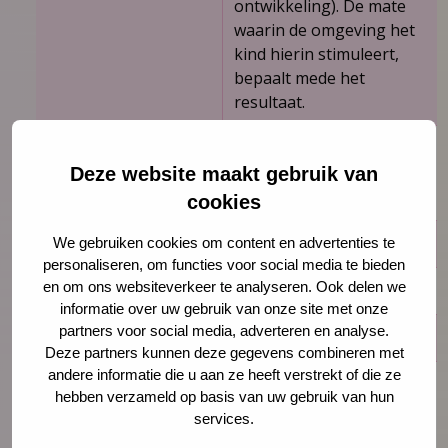
ontwikkeling). De mate
waarin de omgeving het
kind hierin stimuleert,
bepaalt mede het
resultaat.
Onderzoekleeftijd
Referentiewaarden
(percentage dat het
Deze website maakt gebruik van
kenmerk positief scoort)
cookies
23 maanden
98,8 %
We gebruiken cookies om content en advertenties te
personaliseren, om functies voor social media te bieden
en om ons websiteverkeer te analyseren. Ook delen we
24 maanden
99,4 %
informatie over uw gebruik van onze site met onze
partners voor social media, adverteren en analyse.
Onderzoekmethode
Deze partners kunnen deze gegevens combineren met
andere informatie die u aan ze heeft verstrekt of die ze
Uitgangspositie kind
Niet bepaald. Het kind
hebben verzameld op basis van uw gebruik van hun
moet de gelegenheid
services.
krijgen zich vrij in