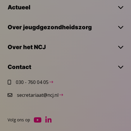
Actueel
Over jeugdgezondheidszorg
Over het NCJ
Contact
030 - 760 04 05
secretariaat@ncj.nl
Volg ons op
Ga
Ga
naar
naar