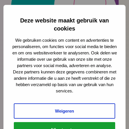
Deze website maakt gebruik van
cookies
We gebruiken cookies om content en advertenties te
personaliseren, om functies voor social media te bieden
en om ons websiteverkeer te analyseren. Ook delen we
informatie over uw gebruik van onze site met onze
Wet- en regelgeving
partners voor social media, adverteren en analyse.
De Registratiemodule voldoet aan alle
Deze partners kunnen deze gegevens combineren met
andere informatie die u aan ze heeft verstrekt of die ze
wet- en regelgeving:
hebben verzameld op basis van uw gebruik van hun
AVG, regelt privacy van personen
services.
WGBO, regelt de wet op de
behandelingsovereenkomst,
Weigeren
informed consent en
toestemmingen
Wpg, de JGZ, en daarmee ook de