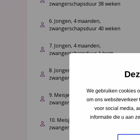
zwangerschapsduur 38 weken
6. Jongen, 4 maanden,
zwangerschapsduur 40 weken
7. Jongen, 4 maanden,
zwangerschapsduur à term
8. Jongen, 6 maanden,
Dez
zwangerschapsduur 42 weken
We gebruiken cookies om
9. Meisje, 8 maanden,
om ons websiteverkeer t
zwangerschapsduur à term
voor social media, 
informatie die u aan z
10. Meisje, 9 maanden,
zwangerschapsduur 39 weken