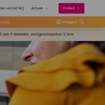
ner van het NCJ
Actueel
Contact
iratie
Inloggen
Zoeken
 2 jaar 9 maanden, zwangerschapsduur à term