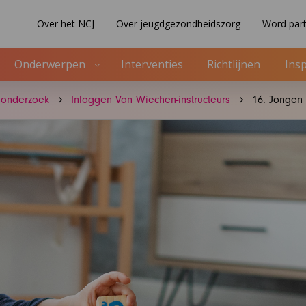
Over het NCJ
Over jeugdgezondheidszorg
Word part
Onderwerpen
Interventies
Richtlijnen
Insp
onderzoek
Inloggen Van Wiechen-instructeurs
16. Jongen