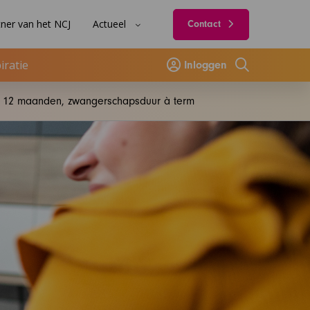
ner van het NCJ
Actueel
Contact
iratie
Inloggen
Zoeken
, 12 maanden, zwangerschapsduur à term