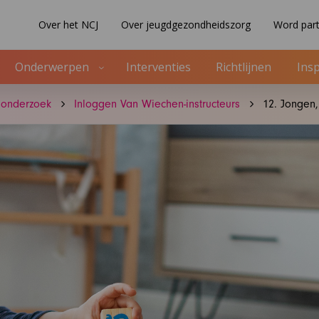
Over het NCJ
Over jeugdgezondheidszorg
Word part
Onderwerpen
Interventies
Richtlijnen
Insp
onderzoek
Inloggen Van Wiechen-instructeurs
12. Jongen