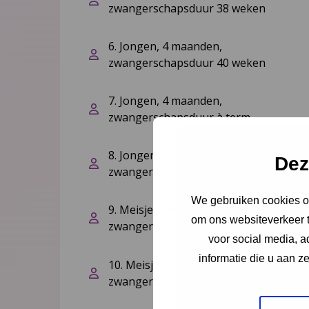
zwangerschapsduur 38 weken
6. Jongen, 4 maanden,
zwangerschapsduur 40 weken
7. Jongen, 4 maanden,
zwangerschapsduur à term
8. Jongen, 6 maanden,
Dez
zwangerschapsduur 42 weken
We gebruiken cookies om
9. Meisje, 8 maanden,
om ons websiteverkeer t
zwangerschapsduur à term
voor social media, 
informatie die u aan z
10. Meisje, 9 maanden,
zwangerschapsduur 39 weken