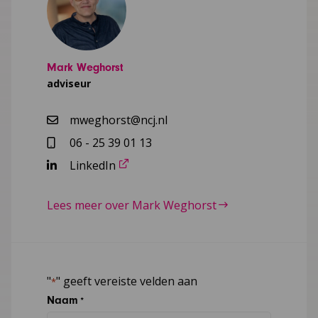
Mark Weghorst
adviseur
mweghorst@ncj.nl
06 - 25 39 01 13
LinkedIn
Lees meer over Mark Weghorst
"
" geeft vereiste velden aan
*
Naam
*