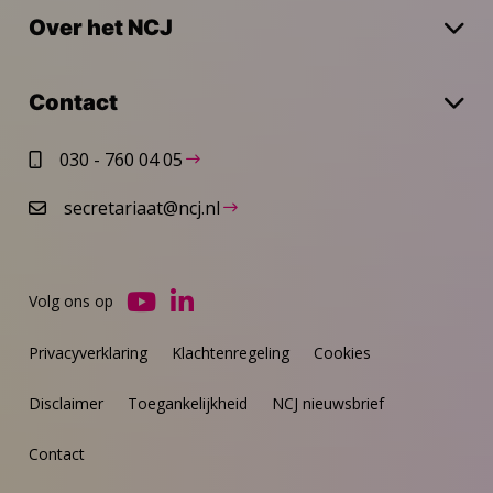
Over het NCJ
Contact
030 - 760 04 05
secretariaat@ncj.nl
Volg ons op
Ga
Ga
naar
naar
Privacyverklaring
Klachtenregeling
Cookies
YouTube
LinkedIn
Disclaimer
Toegankelijkheid
NCJ nieuwsbrief
Contact