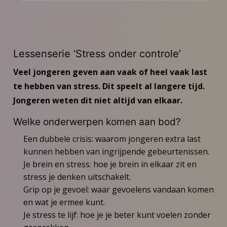
Voor JGZ-professionals en
gezondheidsadviseurs
Voor ouders
Lessenserie ‘Stress onder controle’
Veel jongeren geven aan vaak of heel vaak last
Voor onderzoekers
te hebben van stress. Dit speelt al langere tijd.
Jongeren weten dit niet altijd van elkaar.
FAQ
Welke onderwerpen komen aan bod?
Nieuws
Een dubbele crisis: waarom jongeren extra last
kunnen hebben van ingrijpende gebeurtenissen.
Je brein en stress: hoe je brein in elkaar zit en
Inspiratie
stress je denken uitschakelt.
Grip op je gevoel: waar gevoelens vandaan komen
Contact
en wat je ermee kunt.
Je stress te lijf: hoe je je beter kunt voelen zonder