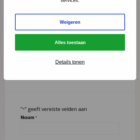
services.
Mark Weghorst
adviseur
Weigeren
mweghorst@ncj.nl
Alles toestaan
06 - 25 39 01 13
LinkedIn
Details tonen
Lees meer over Mark Weghorst
"
" geeft vereiste velden aan
*
Naam
*