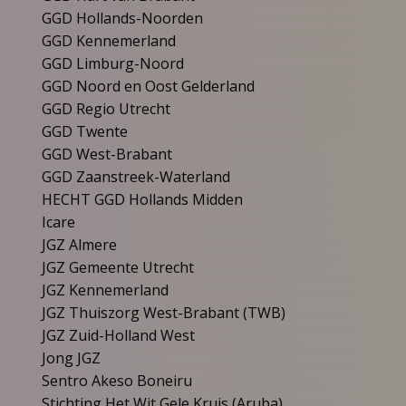
GGD Hollands-Noorden
GGD Kennemerland
GGD Limburg-Noord
GGD Noord en Oost Gelderland
GGD Regio Utrecht
GGD Twente
GGD West-Brabant
GGD Zaanstreek-Waterland
HECHT GGD Hollands Midden
Icare
JGZ Almere
JGZ Gemeente Utrecht
JGZ Kennemerland
JGZ Thuiszorg West-Brabant (TWB)
JGZ Zuid-Holland West
Jong JGZ
Sentro Akeso Boneiru
Stichting Het Wit Gele Kruis (Aruba)