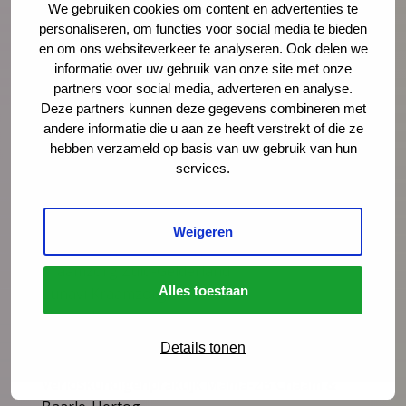
We gebruiken cookies om content en advertenties te
geboortezorg) > 7 pilots
personaliseren, om functies voor social media te bieden
CJG Barneveld
en om ons websiteverkeer te analyseren. Ook delen we
Coöperatie van Verloskundigen praktijken Leiden
informatie over uw gebruik van onze site met onze
e/o
partners voor social media, adverteren en analyse.
Deze partners kunnen deze gegevens combineren met
De Bakermolen: verloskundigen Ablasserdam
andere informatie die u aan ze heeft verstrekt of die ze
Geboortenetwerk Kanaleneiland Utrecht
hebben verzameld op basis van uw gebruik van hun
Isis Kraamzorg
services.
Kraamzorg Betuwe & Gelderse Vallei
Kraamzorg de Waarden
Kraamzorg Het Groene Huis
Weigeren
Kraamzorg Zorg-Vuldig
Kraamzorg Zuid-Gelderland
Alles toestaan
Lunavi Kraamzorg
Naviva Kraamzorg
PKZ Kraamzorg
Details tonen
RST Kraamzorg
Verloskundigenpraktijk Mama-2B Chaam &