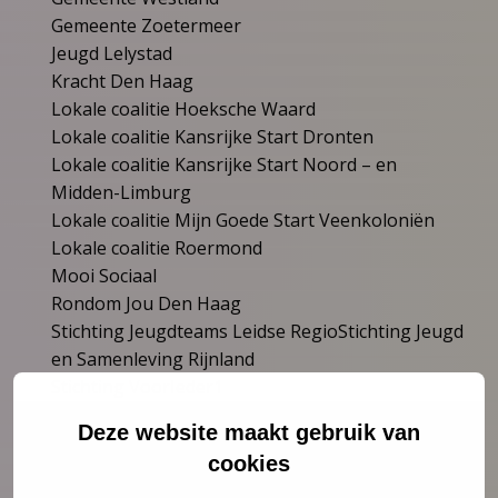
Gemeente Zoetermeer
Jeugd Lelystad
Kracht Den Haag
Lokale coalitie Hoeksche Waard
Lokale coalitie Kansrijke Start Dronten
Lokale coalitie Kansrijke Start Noord – en
Midden-Limburg
Lokale coalitie Mijn Goede Start Veenkoloniën
Lokale coalitie Roermond
Mooi Sociaal
Rondom Jou Den Haag
Stichting Jeugdteams Leidse RegioStichting Jeugd
en Samenleving Rijnland
Stichting VoorIeder1
Deze website maakt gebruik van
Geboortezorg
cookies
ABC Kraamzorg
BO-geboortezorg (brancheorganisatie