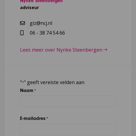
Nynke Steenbergen
adviseur
giz@ncj.nl
06 - 38 74 54 66
Lees meer over Nynke Steenbergen
"
" geeft vereiste velden aan
*
Naam
*
E-mailadres
*