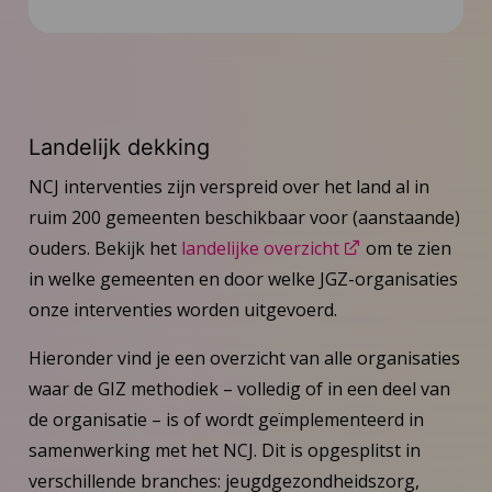
Inspiratie
Contact
Landelijk dekking
Inloggen GIZ-professionals en -
NCJ interventies zijn verspreid over het land al in
coördinatoren
ruim 200 gemeenten beschikbaar voor (aanstaande)
ouders. Bekijk het
landelijke overzicht
om te zien
Inloggen GIZ-trainers
in welke gemeenten en door welke JGZ-organisaties
onze interventies worden uitgevoerd.
Inloggen GIZ-coaches
Hieronder vind je een overzicht van alle organisaties
waar de GIZ methodiek – volledig of in een deel van
de organisatie – is of wordt geïmplementeerd in
samenwerking met het NCJ. Dit is opgesplitst in
verschillende branches: jeugdgezondheidszorg,