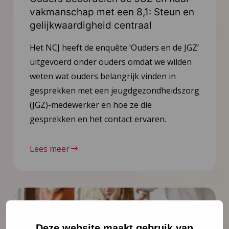
vakmanschap met een 8,1: Steun en
gelijkwaardigheid centraal
Het NCJ heeft de enquête ‘Ouders en de JGZ’
uitgevoerd onder ouders omdat we wilden
weten wat ouders belangrijk vinden in
gesprekken met een jeugdgezondheidszorg
(JGZ)-medewerker en hoe ze die
gesprekken en het contact ervaren.
Lees meer
Deze website maakt gebruik van