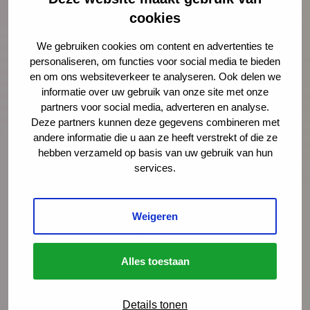
cookies
We gebruiken cookies om content en advertenties te
personaliseren, om functies voor social media te bieden
en om ons websiteverkeer te analyseren. Ook delen we
informatie over uw gebruik van onze site met onze
Nieuws
11 november 2024
partners voor social media, adverteren en analyse.
Help ons en ouders om inzicht te
Deze partners kunnen deze gegevens combineren met
andere informatie die u aan ze heeft verstrekt of die ze
krijgen in hun balans: deel de 10e
hebben verzameld op basis van uw gebruik van hun
Balansmeter
services.
Om inzicht te krijgen in het welzijn van
ouders, wordt de Balansmeter-vragenlijst
Weigeren
gebruikt. Deze vragenlijst helpt ons een
beeld te vormen van de draagkracht en
Alles toestaan
draaglast van (aanstaande) ouders op dit
moment. De Balansmeter kan van 11
november tot en met 9 december 2024
Details tonen