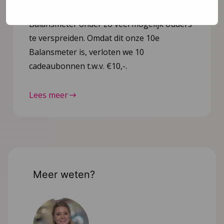
worden ingevuld. Help mee om de
Balansmeter onder zo veel mogelijk ouders
te verspreiden. Omdat dit onze 10e
Balansmeter is, verloten we 10
cadeaubonnen t.w.v. €10,-.
Lees meer
Meer weten?