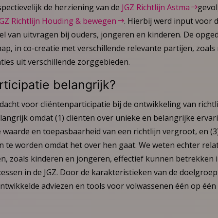
pectievelijk de herziening van de
JGZ Richtlijn Astma
gevol
JGZ Richtlijn Houding & bewegen
. Hierbij werd input voor d
l van uitvragen bij ouders, jongeren en kinderen. De opged
ap, in co-creatie met verschillende relevante partijen, zoals 
ies uit verschillende zorggebieden.
ticipatie belangrijk?
acht voor cliëntenparticipatie bij de ontwikkeling van richtl
langrijk omdat (1) cliënten over unieke en belangrijke erva
e waarde en toepasbaarheid van een richtlijn vergroot, en (3)
te worden omdat het over hen gaat. We weten echter relat
, zoals kinderen en jongeren, effectief kunnen betrekken 
cessen in de JGZ. Door de karakteristieken van de doelgroep 
ontwikkelde adviezen en tools voor volwassenen één op één 