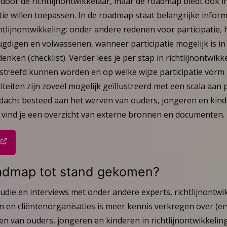
door de richtlijnontwikkelaar, maar de roadmap biedt ook in
tie willen toepassen. In de roadmap staat belangrijke infor
chtlijnontwikkeling: onder andere redenen voor participatie, 
gdigen en volwassenen, wanneer participatie mogelijk is in 
enken (checklist). Verder lees je per stap in richtlijnontwik
estreefd kunnen worden en op welke wijze participatie vor
iteiten zijn zoveel mogelijk geïllustreerd met een scala aan
ndacht besteed aan het werven van ouders, jongeren en kin
vind je een overzicht van externe bronnen en documenten.
admap tot stand gekomen?
udie en interviews met onder andere experts, richtlijnontwi
 en cliëntenorganisaties is meer kennis verkregen over (er
n van ouders, jongeren en kinderen in richtlijnontwikkeling.