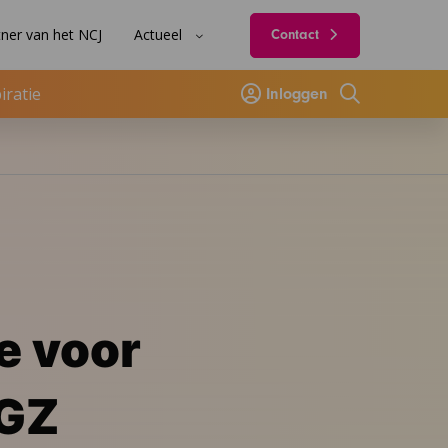
ner van het NCJ
Actueel
Contact
iratie
Inloggen
Zoeken
e voor
JGZ