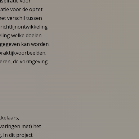
spiratie voor
matie voor de opzet
het verschil tussen
richtlijnontwikkeling
keling welke doelen
m gegeven kan worden.
 praktijkvoorbeelden.
deren, de vormgeving
kkelaars,
varingen met) het
 In dit project