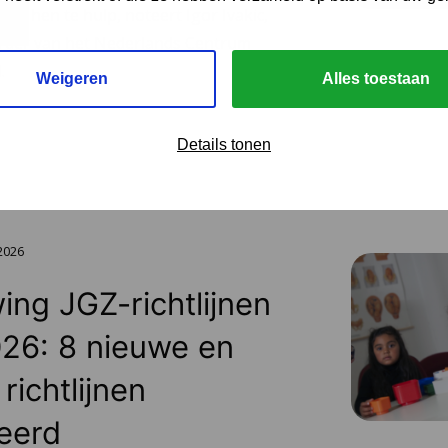
hiet hen te hulp, noteert Igor Ivakic,
urder van het Nederlands Centrum
.
Weigeren
Alles toestaan
Details tonen
 2026
ing JGZ-richtlijnen
26: 8 nieuwe en
richtlijnen
eerd