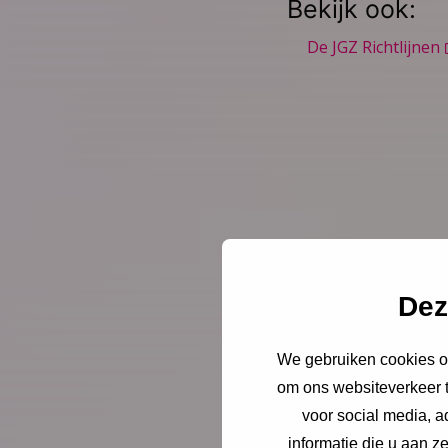
Bekijk ook:
De JGZ Richtlijnen
Nieuws
4 augu
Dez
Opinie: 
We gebruiken cookies om
ouders l
om ons websiteverkeer t
voor social media, 
Juist op het mom
informatie die u aan z