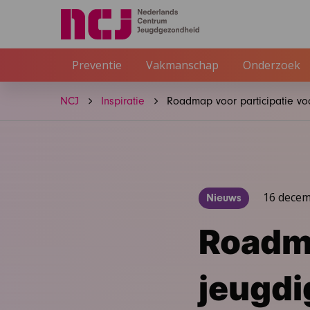
Preventie
Vakmanschap
Onderzoek
NCJ
Inspiratie
Roadmap voor participatie voo
16 dece
Nieuws
Roadma
jeugdi