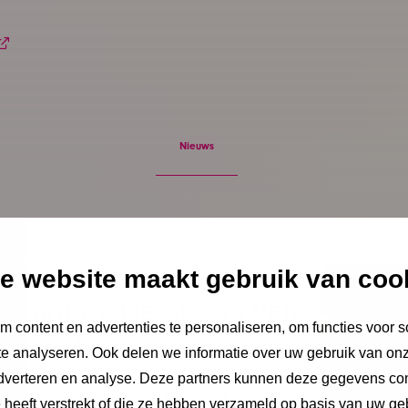
Nieuws
stus 2026
e website maakt gebruik van coo
Vakantie? De stress van
 content en advertenties te personaliseren, om functies voor s
oopt alleen maar op
e analyseren. Ook delen we informatie over uw gebruik van onz
adverteren en analyse. Deze partners kunnen deze gegevens c
ent dat ouders snakken naar rust, staan ze
e heeft verstrekt of die ze hebben verzameld op basis van uw ge