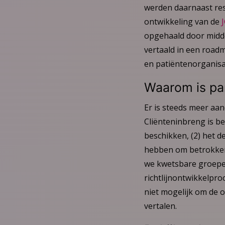
werden daarnaast res
ontwikkeling van de
opgehaald door midde
vertaald in een roadm
en patiëntenorganisat
Waarom is par
Er is steeds meer aand
Cliënteninbreng is be
beschikken, (2) het d
hebben om betrokken 
we kwetsbare groepen
richtlijnontwikkelpro
niet mogelijk om de 
vertalen.