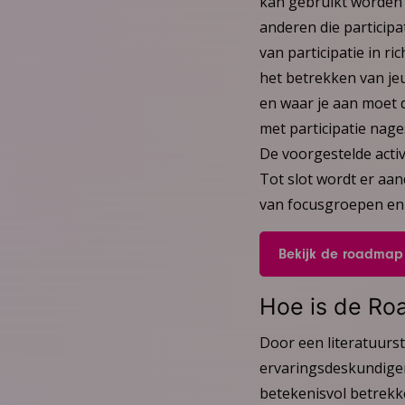
kan gebruikt worden 
anderen die participa
van participatie in ri
het betrekken van jeu
en waar je aan moet d
met participatie nag
De voorgestelde activ
Tot slot wordt er aa
van focusgroepen en 
Bekijk de roadmap
Hoe is de Ro
Door een literatuurst
ervaringsdeskundigen
betekenisvol betrekke