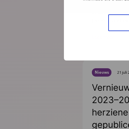
er alleen voor. Sc
directeur-bestu
Jeugdgezondheid
Lees meer
Nieuws
21 juli
Vernieuw
2023–20
herziene 
gepublic