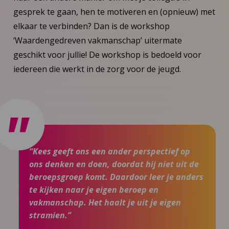
gesprek te gaan, hen te motiveren en (opnieuw) met
elkaar te verbinden? Dan is de workshop
‘Waardengedreven vakmanschap’ uitermate
geschikt voor jullie! De workshop is bedoeld voor
iedereen die werkt in de zorg voor de jeugd.
“Kees geeft ons een ander perspectief op
ons denken en doen, doordat hij niet uit de
beroepsgroep komt. Daardoor leer je anders
te kijken naar je eigen beroep en
vakmanschap. Het haalt je uit je eigen
stramien.”