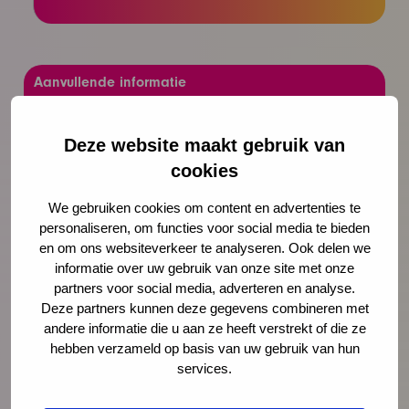
Aanvullende informatie
Duur
3 uur
Deze website maakt gebruik van
Locatie
In overleg
cookies
Accreditatie
Nee
We gebruiken cookies om content en advertenties te
personaliseren, om functies voor social media te bieden
Kosten
Op aanvraag
en om ons websiteverkeer te analyseren. Ook delen we
informatie over uw gebruik van onze site met onze
partners voor social media, adverteren en analyse.
Deze partners kunnen deze gegevens combineren met
andere informatie die u aan ze heeft verstrekt of die ze
hebben verzameld op basis van uw gebruik van hun
Deze workshop liever
services.
individueel volgen?