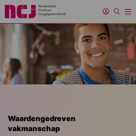
Inloggen
Zoeken
M
Waardengedreven
vakmanschap