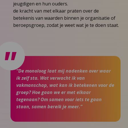
jeugdigen en hun ouders.
de kracht van met elkaar praten over de
betekenis van waarden binnen je organisatie of
beroepsgroep, zodat je weet wat je te doen staat.
“De monoloog laat mij nadenken over waar
ik zelf sta. Wat verwacht ik van
vakmanschap, wat kan ik betekenen voor de
groep? Hoe gaan we er met elkaar
tegenaan? Om samen voor iets te gaan
staan, samen bereik je meer.”